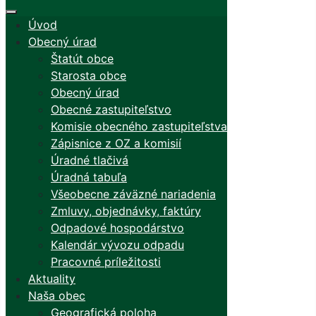
Úvod
Obecný úrad
Štatút obce
Starosta obce
Obecný úrad
Obecné zastupiteľstvo
Komisie obecného zastupiteľstva
Zápisnice z OZ a komisií
Úradné tlačivá
Úradná tabuľa
Všeobecne záväzné nariadenia
Zmluvy, objednávky, faktúry
Odpadové hospodárstvo
Kalendár vývozu odpadu
Pracovné príležitosti
Aktuality
Naša obec
Geografická poloha