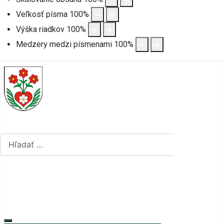
Veľkosť písma
100
%
Výška riadkov
100
%
Medzery medzi písmenami
100
%
Hľadať...
Hľadať...
Vyberte váš jazyk
mapa stránok
rss