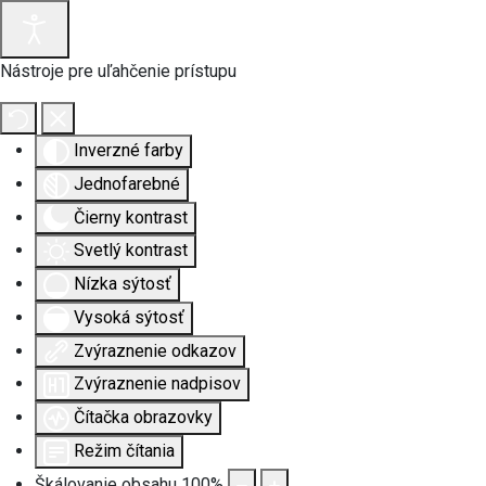
Nástroje pre uľahčenie prístupu
Inverzné farby
Jednofarebné
Čierny kontrast
Svetlý kontrast
Nízka sýtosť
Vysoká sýtosť
Zvýraznenie odkazov
Zvýraznenie nadpisov
Čítačka obrazovky
Režim čítania
Škálovanie obsahu
100
%