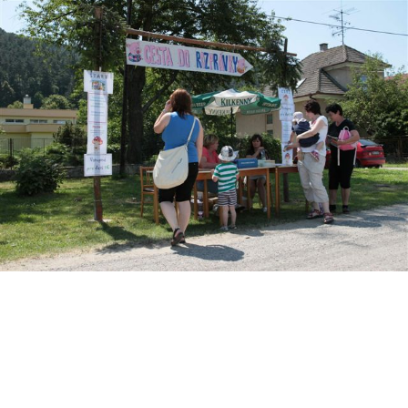
Štatút obce
Starosta obce
Obecný úrad
Obecné zastupiteľstvo
Zápisnice z OZ a komisií