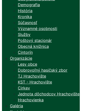
Demografia
História
Kronika
Súčasnosť
Významné osobnosti
Služby
Poštový stacionár
Obecná knižnica
Cintorín
Organizácie
Lesy obce
Dobrovoľný hasičský zbor
TJ Hrachovište
KST - Hrachovište
Cirkev
Jednota dôchodcov Hrachovište
Hrachovienka
Galéria