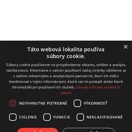
Štvrtok: nestránkový deň
Piatok: 7:00–12:00 / 13:00–14:00
Obecný úrad
Hrachovište 255, 916 16 Hrachovište
×
Táto webová lokalita používa
súbory cookie.
Tel:
+32 / 779 03 02
Súbory cookie používame na prispôsobenie obsahu, reklám a analýzu
E-mail:
obecnyurad@hrachoviste.sk
návštevnosti. Informácie o vašom používaní našej stránky zdieľame aj
s našimi reklamnými a analytickými partnermi, ktorí ich môžu
kombinovať s inými informáciami, ktoré ste im poskytli alebo ktoré
zhromaždili pri používaní ich služieb.
Zásady ochrany osobných
údajov
technický prevádzkovateľ: COMTEC s.r.o.
Hviezdoslavova 19, 915 01 Nové Mesto nad Váhom
NEVYHNUTNE POTREBNÉ
VÝKONNOSŤ
kontakt:
info@comtec.sk
CIELENIE
FUNKCIE
NEKLASIFIKOVANÉ
tvorba webov:
CB Media, s.r.o.
Posledná aktualizácia