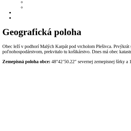
Jednota dôchodcov Hrachovište
Hrachovienka
Galéria
Kontakt
Geografická poloha
Obec leží v podhorí Malých Karpát pod vrcholom Plešivca. Prvýkrát
poľnohospodárstvom, prekvitalo tu košikárstvo. Dnes má obec katast
Zemepisná poloha obce:
48°42’50.22″ severnej zemepisnej šírky a 