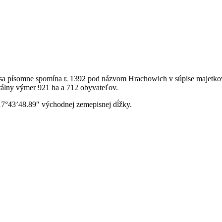
 sa písomne spomína r. 1392 pod názvom Hrachowich v súpise majetkov
rálny výmer 921 ha a 712 obyvateľov.
17°43’48.89″ východnej zemepisnej dĺžky.