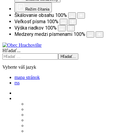
Režim čítania
Škálovanie obsahu
100
%
Veľkosť písma
100
%
Výška riadkov
100
%
Medzery medzi písmenami
100
%
Hľadať...
Hľadať...
Vyberte váš jazyk
mapa stránok
rss
Úvod
Obecný úrad
Štatút obce
Starosta obce
Obecný úrad
Obecné zastupiteľstvo
Komisie obecného zastupiteľstva
Zápisnice z OZ a komisií