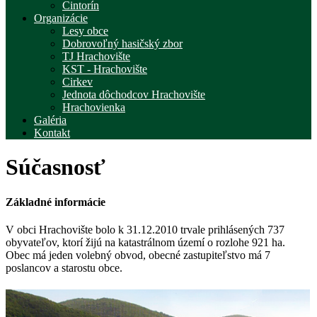
Cintorín
Organizácie
Lesy obce
Dobrovoľný hasičský zbor
TJ Hrachovište
KST - Hrachovište
Cirkev
Jednota dôchodcov Hrachovište
Hrachovienka
Galéria
Kontakt
Súčasnosť
Základné informácie
V obci Hrachovište bolo k 31.12.2010 trvale prihlásených 737
obyvateľov, ktorí žijú na katastrálnom území o rozlohe 921 ha.
Obec má jeden volebný obvod, obecné zastupiteľstvo má 7
poslancov a starostu obce.