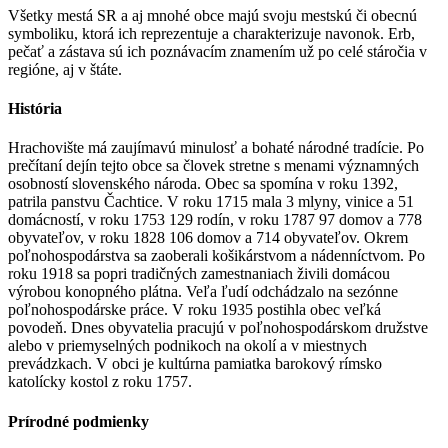
Všetky mestá SR a aj mnohé obce majú svoju mestskú či obecnú
symboliku, ktorá ich reprezentuje a charakterizuje navonok. Erb,
pečať a zástava sú ich poznávacím znamením už po celé stáročia v
regióne, aj v štáte.
História
Hrachovište má zaujímavú minulosť a bohaté národné tradície. Po
prečítaní dejín tejto obce sa človek stretne s menami významných
osobností slovenského národa. Obec sa spomína v roku 1392,
patrila panstvu Čachtice. V roku 1715 mala 3 mlyny, vinice a 51
domácností, v roku 1753 129 rodín, v roku 1787 97 domov a 778
obyvateľov, v roku 1828 106 domov a 714 obyvateľov. Okrem
poľnohospodárstva sa zaoberali košikárstvom a nádenníctvom. Po
roku 1918 sa popri tradičných zamestnaniach živili domácou
výrobou konopného plátna. Veľa ľudí odchádzalo na sezónne
poľnohospodárske práce. V roku 1935 postihla obec veľká
povodeň. Dnes obyvatelia pracujú v poľnohospodárskom družstve
alebo v priemyselných podnikoch na okolí a v miestnych
prevádzkach. V obci je kultúrna pamiatka barokový rímsko
katolícky kostol z roku 1757.
Prírodné podmienky