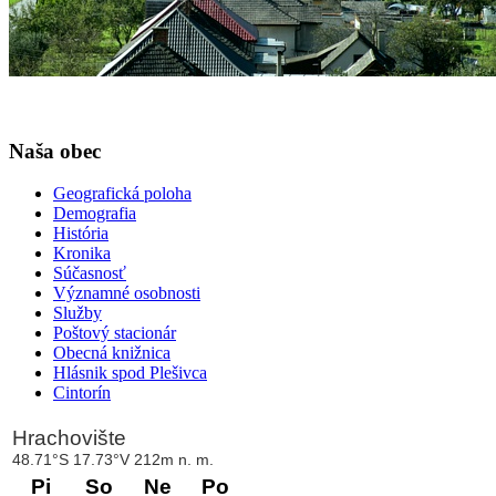
Naša obec
Geografická poloha
Demografia
História
Kronika
Súčasnosť
Významné osobnosti
Služby
Poštový stacionár
Obecná knižnica
Hlásnik spod Plešivca
Cintorín