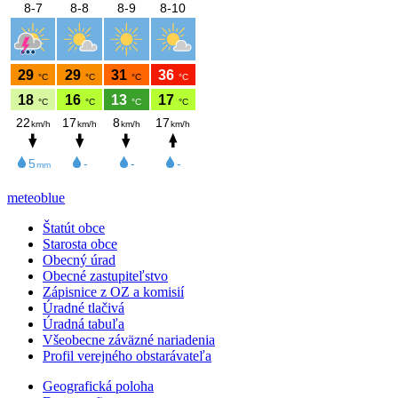
meteoblue
Štatút obce
Starosta obce
Obecný úrad
Obecné zastupiteľstvo
Zápisnice z OZ a komisií
Úradné tlačivá
Úradná tabuľa
Všeobecne záväzné nariadenia
Profil verejného obstarávateľa
Geografická poloha