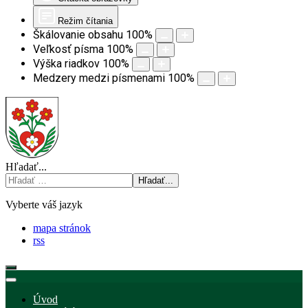
Režim čítania
Škálovanie obsahu
100
%
Veľkosť písma
100
%
Výška riadkov
100
%
Medzery medzi písmenami
100
%
Hľadať...
Hľadať...
Vyberte váš jazyk
mapa stránok
rss
Úvod