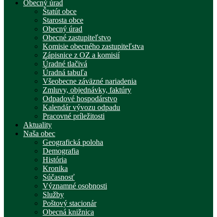
Obecný úrad
Štatút obce
Starosta obce
Obecný úrad
Obecné zastupiteľstvo
Komisie obecného zastupiteľstva
Zápisnice z OZ a komisií
Úradné tlačivá
Úradná tabuľa
Všeobecne záväzné nariadenia
Zmluvy, objednávky, faktúry
Odpadové hospodárstvo
Kalendár vývozu odpadu
Pracovné príležitosti
Aktuality
Naša obec
Geografická poloha
Demografia
História
Kronika
Súčasnosť
Významné osobnosti
Služby
Poštový stacionár
Obecná knižnica