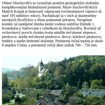
Oblasť Hrachovišťa sa vyznačuje pestrým geologickým zložením
komplikovanými štruktúrnymi pomermi. Masív hrachovišťských
Malých Karpát je budovaný vápencami (vrchnotriasové vápence sú
staré 195 miliónov rokov). Nachádzajú sa v nich aj skameneliny
morských živočíchov a rôzne podzemné priestory. Neogénne
komíny sú zastúpené zhruba medzi vodnou nádržou Dubník 1,
Kostolným a Vaďovcami s výbežkom do Hrachovišťa. Rovinný až
vrchovinový povrch chotára tvoria mladšie treťohorné zlepence,
pieskovce, staršie treťohorné pieskovce, ílovce, kriedové pieskovce,
bridlice a staršie druhotné dolomity. Priemerná ročná teplota je okolo
8 stupňov Celzia. a priemerný ročný úhrn zrážok 700 – 750 mm.