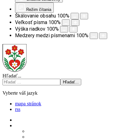
Režim čítania
Škálovanie obsahu
100
%
Veľkosť písma
100
%
Výška riadkov
100
%
Medzery medzi písmenami
100
%
Hľadať...
Hľadať...
Vyberte váš jazyk
mapa stránok
rss
Úvod
Obecný úrad
Štatút obce
Starosta obce