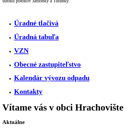
sútoku potokov Jablonky a Turanky.
Úradné tlačivá
Úradná tabuľa
VZN
Obecné zastupiteľstvo
Kalendár vývozu odpadu
Kontakty
Vítame vás v obci Hrachovište
Aktuálne