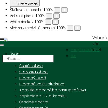
Režim čítania
Škálovanie obsahu
100
%
Veľkosť písma
100
%
Výška riadkov
100
%
Medzery medzi písmenami
100
%
Vybert
váš
mapa stránok
jazyk
Úvod
rss
Obecný úrad
Štatút obce
Starosta obce
Obecný úrad
VÍTAME VÁS V OBCI
Obecné zastupiteľstvo
HRACHOVIŠTE
Komisie obecného zastupiteľstva
Zápisnice z OZ a komisií
Úradné tlačivá