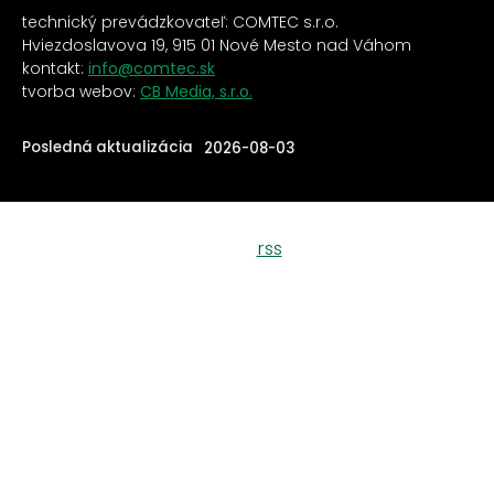
technický prevádzkovateľ: COMTEC s.r.o.
Hviezdoslavova 19, 915 01 Nové Mesto nad Váhom
kontakt:
info@comtec.sk
tvorba webov:
CB Media, s.r.o.
Posledná aktualizácia
2026-08-03
rss