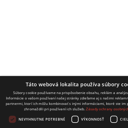
Táto webová lokalita používa súbory co
Súbory cookie používame na prispôsobenie obsahu, reklám a analýzu
Informácie o vašom používaní našej stránky zdieľame aj s našimi reklam
partnermi, ktorí ich môžu kombinovať s inými informáciami, ktoré ste im p
zhromaždili pri používaní ich služieb.
Zásady ochrany osobnýc
NEVYHNUTNE POTREBNÉ
VÝKONNOSŤ
CIE