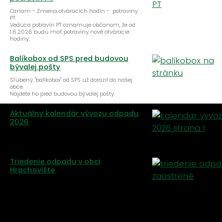
Oznam - Zmena otváracích hodín - potraviny
PT
Vedúca potravín PT oznamuje občanom, že od
1.6.2026 budú mať potraviny nové otváracie
hodiny:
Balíkobox od SPS pred budovou
bývalej pošty
Sľúbený "balíkobox" od SPS už dorazil do našej
obce.
Nájdete ho pred budovou bývalej pošty.
Aktuálny kalendár vývozu odpadu
2026
Triedenie odpadu v obci
Hrachovište