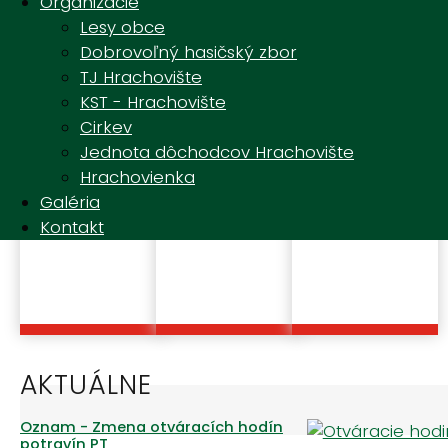
Organizácie
Lesy obce
Dobrovoľný hasičský zbor
TJ Hrachovište
KST - Hrachovište
Cirkev
Jednota dôchodcov Hrachovište
Hrachovienka
Galéria
Obecné
Kalendár vývozu
Kontakty
zastupiteľstvo
odpadu
Kontakt
AKTUÁLNE
Oznam - Zmena otváracích hodín
potravín PT