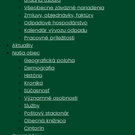
Úradná tabuľa
Všeobecne záväzné nariadenia
Zmluvy, objednávky, faktúry
Odpadové hospodárstvo
Kalendár vývozu odpadu
Email:
obecnyurad@hrachoviste.sk
Pracovné príležitosti
Tel: +32 / 779 03 02
Aktuality
Naša obec
Vítame Vás na stránkach obce Hrachovište.
Geografická poloha
Hrachovište je malebná obec, ktorá sa rozkladá
Demografia
v juhovýchodnom cípe Myjavskej pahorkatiny a
História
v Čachtických vrchoch, neďaleko úpätia Malých
Kronika
Karpát, v doline na sútoku potokov Jablonky a
Súčasnosť
Turanky.
Významné osobnosti
Služby
Poštový stacionár
Obecná knižnica
Cintorín
Úradné tlačivá
Úradná tabuľa
VZN