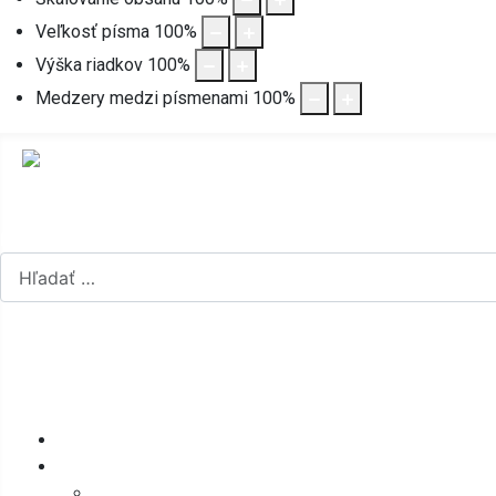
Veľkosť písma
100
%
Výška riadkov
100
%
Medzery medzi písmenami
100
%
Hľadať...
Vyberte váš jazyk
mapa stránok
rss
Úvod
Obecný úrad
Štatút obce