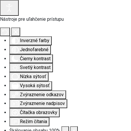
Nástroje pre uľahčenie prístupu
Inverzné farby
Jednofarebné
Čierny kontrast
Svetlý kontrast
Nízka sýtosť
Vysoká sýtosť
Zvýraznenie odkazov
Zvýraznenie nadpisov
Čítačka obrazovky
Režim čítania
Škálovanie obsahu
100
%