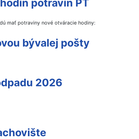
hodín potravín PT
ú mať potraviny nové otváracie hodiny:
vou bývalej pošty
 odpadu 2026
achovište