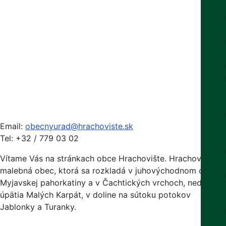
Email:
obecnyurad@hrachoviste.sk
Tel: +32 / 779 03 02
Vítame Vás na stránkach obce Hrachovište. Hrachovište je
malebná obec, ktorá sa rozkladá v juhovýchodnom cípe
Myjavskej pahorkatiny a v Čachtických vrchoch, neďaleko
úpätia Malých Karpát, v doline na sútoku potokov
Jablonky a Turanky.