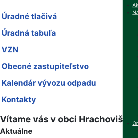
Ak
Na
Úradné tlačivá
Úradná tabuľa
VZN
Obecné zastupiteľstvo
Kalendár vývozu odpadu
Kontakty
Vítame vás v obci Hrachovište
Or
Aktuálne