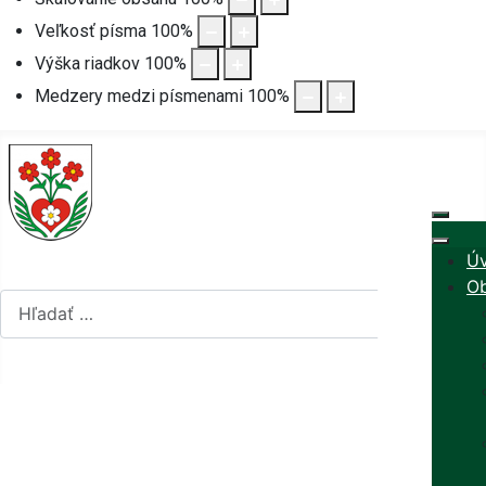
Veľkosť písma
100
%
Výška riadkov
100
%
Medzery medzi písmenami
100
%
Ú
Hľadať...
Ob
Hľadať...
mapa stránok
Vyberte váš jazyk
rss