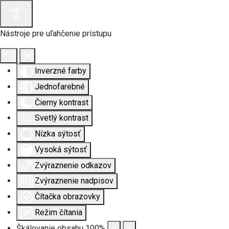
Nástroje pre uľahčenie prístupu
Inverzné farby
Jednofarebné
Čierny kontrast
Svetlý kontrast
Nízka sýtosť
Vysoká sýtosť
Zvýraznenie odkazov
Zvýraznenie nadpisov
Čítačka obrazovky
Režim čítania
Škálovanie obsahu
100
%