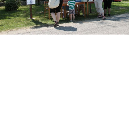
Štatút obce
Starosta obce
Obecný úrad
Obecné zastupiteľstvo
Zápisnice z OZ a komisií
Úradné tlačivá
Úradná tabuľa
Všeobecne záväzné nariadenia
Profil verejného obstarávateľa
Geografická poloha
Demografia
História