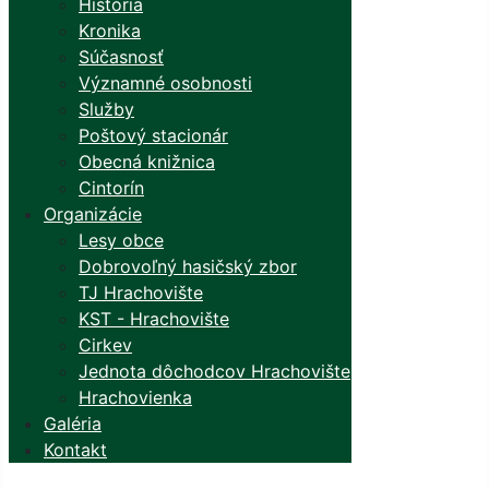
História
Kronika
Súčasnosť
Významné osobnosti
Služby
Poštový stacionár
Obecná knižnica
Cintorín
Organizácie
Lesy obce
Dobrovoľný hasičský zbor
TJ Hrachovište
KST - Hrachovište
Cirkev
Jednota dôchodcov Hrachovište
Hrachovienka
Galéria
Kontakt