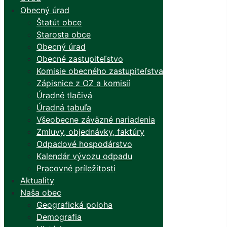
Obecný úrad
Štatút obce
Starosta obce
Obecný úrad
Obecné zastupiteľstvo
Komisie obecného zastupiteľstva
Zápisnice z OZ a komisií
Úradné tlačivá
Úradná tabuľa
Všeobecne záväzné nariadenia
Zmluvy, objednávky, faktúry
Odpadové hospodárstvo
Kalendár vývozu odpadu
Pracovné príležitosti
Aktuality
Naša obec
Geografická poloha
Demografia