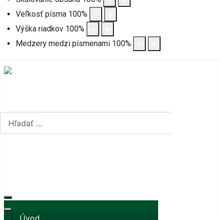
Veľkosť písma
100
%
Výška riadkov
100
%
Medzery medzi písmenami
100
%
Hľadať...
Hľadať...
Vyberte váš jazyk
mapa stránok
rss
Úvod