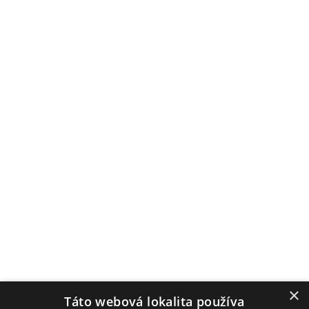
Kronika
Súčasnosť
Významné osobnosti
Cookies
Ochrana osobných údajov
Kontakt
Úradné hodiny
Pondelok: 7:00–12:00 / 13:00–15:00
Utorok: 7:00–12:00 / 13:00–15:00
Streda: 7:00–12:00 / 13:00–16:00
Štvrtok: nestránkový deň
Piatok: 7:00–12:00 / 13:00–14:00
Obecný úrad
Hrachovište 255, 916 16 Hrachovište
×
Táto webová lokalita používa