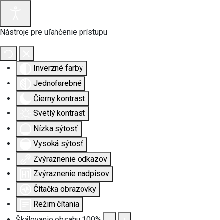
Nástroje pre uľahčenie prístupu
Inverzné farby
Jednofarebné
Čierny kontrast
Svetlý kontrast
Nízka sýtosť
Vysoká sýtosť
Zvýraznenie odkazov
Zvýraznenie nadpisov
Čítačka obrazovky
Režim čítania
Škálovanie obsahu
100
%