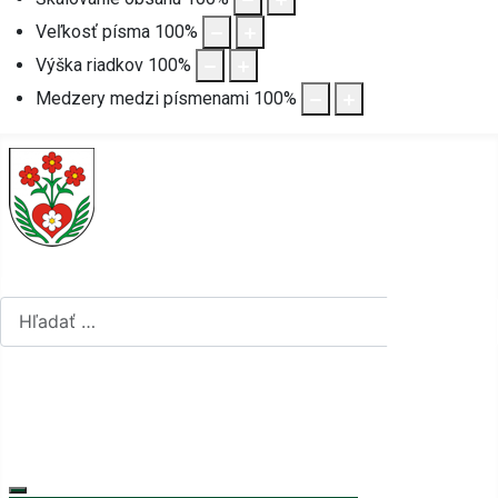
Veľkosť písma
100
%
Výška riadkov
100
%
Medzery medzi písmenami
100
%
Hľadať...
Hľadať...
Vyberte váš jazyk
mapa stránok
rss