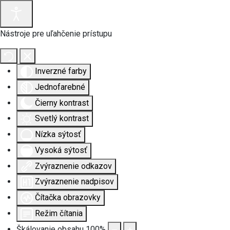
Nástroje pre uľahčenie prístupu
Inverzné farby
Jednofarebné
Čierny kontrast
Svetlý kontrast
Nízka sýtosť
Vysoká sýtosť
Zvýraznenie odkazov
Zvýraznenie nadpisov
Čítačka obrazovky
Režim čítania
Škálovanie obsahu
100
%