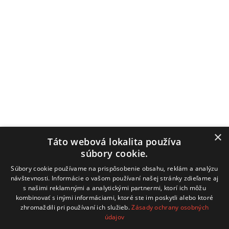
Úradné hodiny
Pondelok: 7:00–12:00 / 13:00–15:00
Utorok: 7:00–12:00 / 13:00–15:00
Streda: 7:00–12:00 / 13:00–16:00
Štvrtok: nestránkový deň
Piatok: 7:00–12:00 / 13:00–14:00
Obecný úrad
Hrachovište 255, 916 16 Hrachovište
×
Táto webová lokalita používa
súbory cookie.
Tel:
+32 / 779 03 02
Súbory cookie používame na prispôsobenie obsahu, reklám a analýzu
E-mail:
obecnyurad@hrachoviste.sk
návštevnosti. Informácie o vašom používaní našej stránky zdieľame aj
s našimi reklamnými a analytickými partnermi, ktorí ich môžu
kombinovať s inými informáciami, ktoré ste im poskytli alebo ktoré
zhromaždili pri používaní ich služieb.
Zásady ochrany osobných
údajov
technický prevádzkovateľ: COMTEC s.r.o.