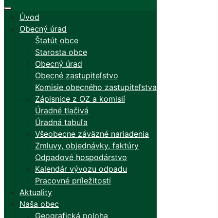
Úvod
Obecný úrad
Štatút obce
Starosta obce
Obecný úrad
Obecné zastupiteľstvo
Komisie obecného zastupiteľstva
Zápisnice z OZ a komisií
Úradné tlačivá
Úradná tabuľa
Všeobecne záväzné nariadenia
Zmluvy, objednávky, faktúry
Odpadové hospodárstvo
Kalendár vývozu odpadu
Pracovné príležitosti
Aktuality
Naša obec
Geografická poloha