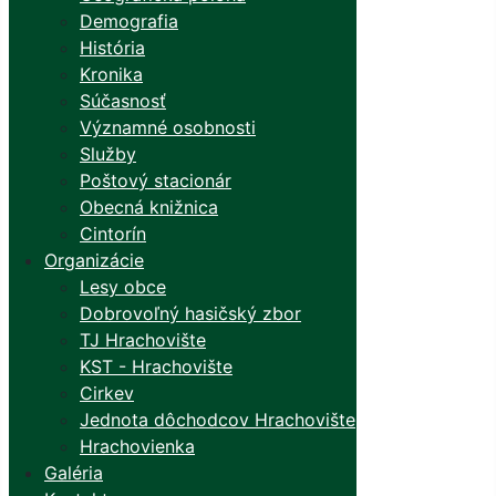
Demografia
História
Kronika
Súčasnosť
Významné osobnosti
Služby
Poštový stacionár
Obecná knižnica
Cintorín
Organizácie
Lesy obce
Dobrovoľný hasičský zbor
TJ Hrachovište
KST - Hrachovište
Cirkev
Jednota dôchodcov Hrachovište
Hrachovienka
Galéria