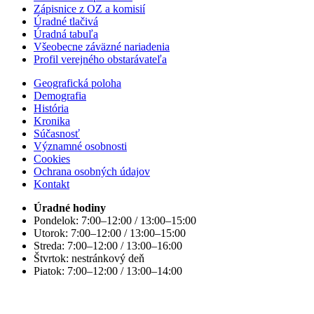
Zápisnice z OZ a komisií
Úradné tlačivá
Úradná tabuľa
Všeobecne záväzné nariadenia
Profil verejného obstarávateľa
Geografická poloha
Demografia
História
Kronika
Súčasnosť
Významné osobnosti
Cookies
Ochrana osobných údajov
Kontakt
Úradné hodiny
Pondelok: 7:00–12:00 / 13:00–15:00
Utorok: 7:00–12:00 / 13:00–15:00
Streda: 7:00–12:00 / 13:00–16:00
Štvrtok: nestránkový deň
Piatok: 7:00–12:00 / 13:00–14:00