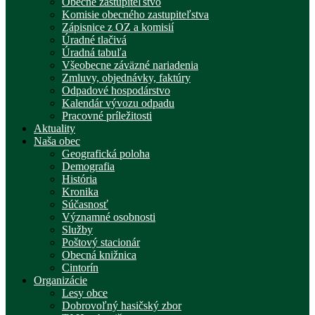
Obecné zastupiteľstvo
Komisie obecného zastupiteľstva
Zápisnice z OZ a komisií
Úradné tlačivá
Úradná tabuľa
Všeobecne záväzné nariadenia
Zmluvy, objednávky, faktúry
Odpadové hospodárstvo
Kalendár vývozu odpadu
Pracovné príležitosti
Aktuality
Naša obec
Geografická poloha
Demografia
História
Kronika
Súčasnosť
Významné osobnosti
Služby
Poštový stacionár
Obecná knižnica
Cintorín
Organizácie
Lesy obce
Dobrovoľný hasičský zbor