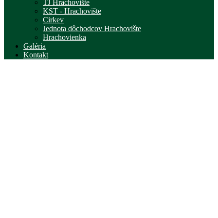
TJ Hrachovište
KST - Hrachovište
Cirkev
Jednota dôchodcov Hrachovište
Hrachovienka
Galéria
Kontakt