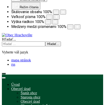
Režim čítania
Škálovanie obsahu
100
%
Veľkosť písma
100
%
Výška riadkov
100
%
Medzery medzi písmenami
100
%
Hľadať...
Hľadať...
Vyberte váš jazyk
mapa stránok
rss
Úvod
Obecný úrad
Štatút obce
Starosta obce
Obecný úrad