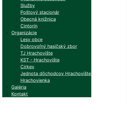
Služby
Poštový stacionár
Obecná knižnica
Cintorín
Organizácie
Lesy obce
Dobrovoľný hasičský zbor
TJ Hrachovište
KST - Hrachovište
Cirkev
Jednota dôchodcov Hrachovište
Hrachovienka
Galéria
Kontakt