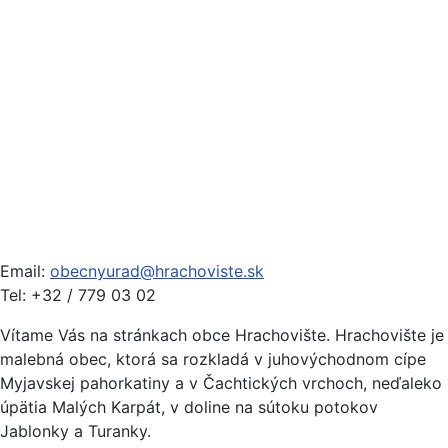
Email:
obecnyurad@hrachoviste.sk
Tel: +32 / 779 03 02
Vítame Vás na stránkach obce Hrachovište. Hrachovište je
malebná obec, ktorá sa rozkladá v juhovýchodnom cípe
Myjavskej pahorkatiny a v Čachtických vrchoch, neďaleko
úpätia Malých Karpát, v doline na sútoku potokov
Jablonky a Turanky.