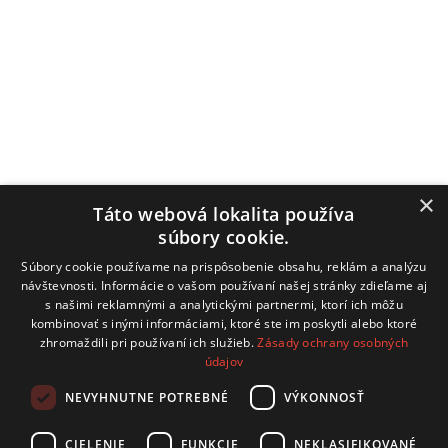
Utorok: 7:00–12:00 / 13:00–15:00
Streda: 7:00–12:00 / 13:00–16:00
Štvrtok: nestránkový deň
Piatok: 7:00–12:00 / 13:00–14:00
Obecný úrad
Hrachovište 255, 916 16 Hrachovište
×
Táto webová lokalita používa
súbory cookie.
Tel:
+32 / 779 03 02
Súbory cookie používame na prispôsobenie obsahu, reklám a analýzu
E-mail:
obecnyurad@hrachoviste.sk
návštevnosti. Informácie o vašom používaní našej stránky zdieľame aj
s našimi reklamnými a analytickými partnermi, ktorí ich môžu
kombinovať s inými informáciami, ktoré ste im poskytli alebo ktoré
zhromaždili pri používaní ich služieb.
Zásady ochrany osobných
údajov
technický prevádzkovateľ: COMTEC s.r.o.
Hviezdoslavova 19, 915 01 Nové Mesto nad Váhom
NEVYHNUTNE POTREBNÉ
VÝKONNOSŤ
kontakt:
info@comtec.sk
CIELENIE
FUNKCIE
NEKLASIFIKOVANÉ
tvorba webov:
CB Media, s.r.o.