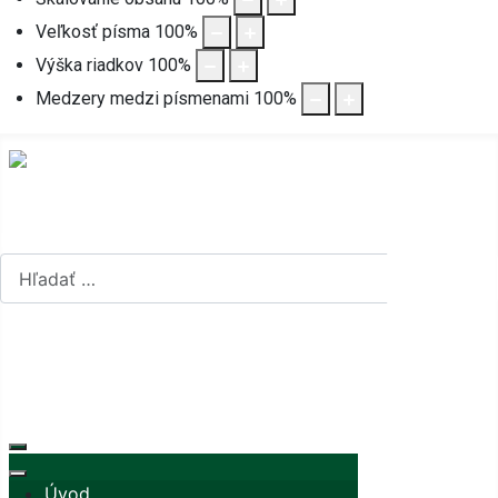
Veľkosť písma
100
%
Výška riadkov
100
%
Medzery medzi písmenami
100
%
Hľadať...
Hľadať...
Vyberte váš jazyk
mapa stránok
rss
Úvod