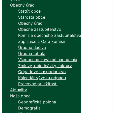
Obecný úrad
Štatút obce
Starosta obce
Obecný úrad
Obecné zastupiteľstvo
Komisie obecného zastupiteľstva
Zápisnice z OZ a komisií
Úradné tlačivá
Úradná tabuľa
Všeobecne záväzné nariadenia
Zmluvy, objednávky, faktúry
Odpadové hospodárstvo
Kalendár vývozu odpadu
Pracovné príležitosti
Aktuality
Naša obec
Geografická poloha
Demografia