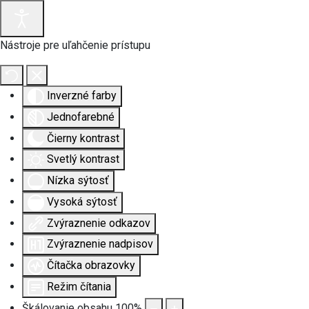
Nástroje pre uľahčenie prístupu
Inverzné farby
Jednofarebné
Čierny kontrast
Svetlý kontrast
Nízka sýtosť
Vysoká sýtosť
Zvýraznenie odkazov
Zvýraznenie nadpisov
Čítačka obrazovky
Režim čítania
Škálovanie obsahu
100
%