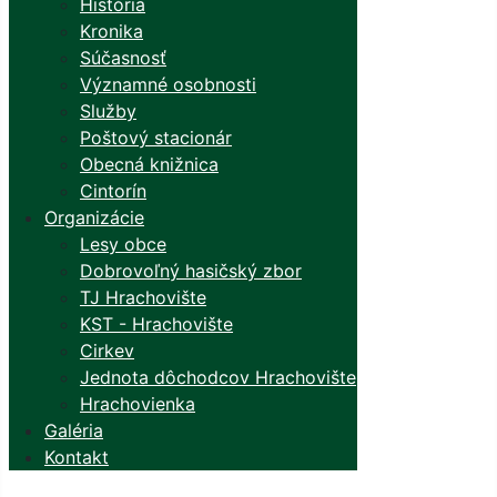
História
Kronika
Súčasnosť
Významné osobnosti
Služby
Poštový stacionár
Obecná knižnica
Cintorín
Organizácie
Lesy obce
Dobrovoľný hasičský zbor
TJ Hrachovište
KST - Hrachovište
Cirkev
Jednota dôchodcov Hrachovište
Hrachovienka
Galéria
Kontakt