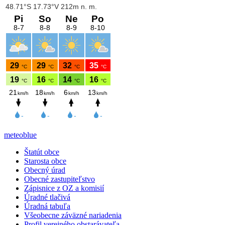
meteoblue
Štatút obce
Starosta obce
Obecný úrad
Obecné zastupiteľstvo
Zápisnice z OZ a komisií
Úradné tlačivá
Úradná tabuľa
Všeobecne záväzné nariadenia
Profil verejného obstarávateľa