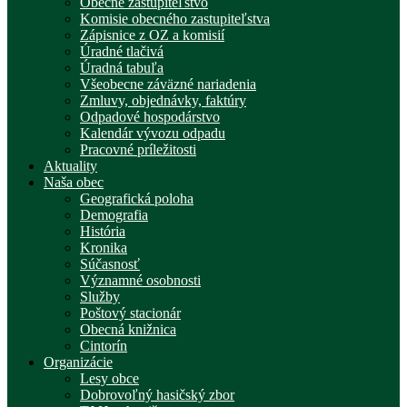
Obecné zastupiteľstvo
Komisie obecného zastupiteľstva
Zápisnice z OZ a komisií
Úradné tlačivá
Úradná tabuľa
Všeobecne záväzné nariadenia
Zmluvy, objednávky, faktúry
Odpadové hospodárstvo
Kalendár vývozu odpadu
Pracovné príležitosti
Aktuality
Naša obec
Geografická poloha
Demografia
História
Kronika
Súčasnosť
Významné osobnosti
Služby
Poštový stacionár
Obecná knižnica
Cintorín
Organizácie
Lesy obce
Dobrovoľný hasičský zbor