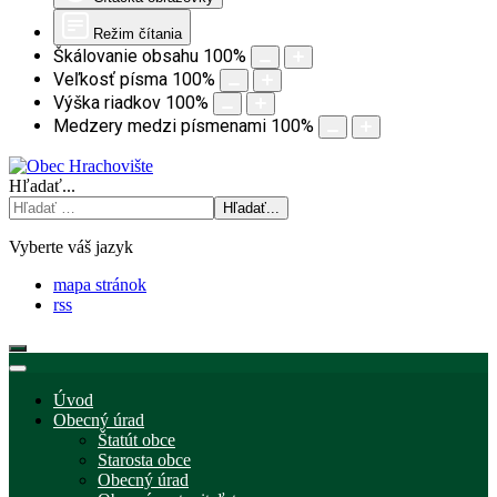
Režim čítania
Škálovanie obsahu
100
%
Veľkosť písma
100
%
Výška riadkov
100
%
Medzery medzi písmenami
100
%
Hľadať...
Hľadať...
Vyberte váš jazyk
mapa stránok
rss
Úvod
Obecný úrad
Štatút obce
Starosta obce
Obecný úrad