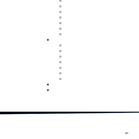
Kronika
Súčasnosť
Významné osobnosti
Služby
Poštový stacionár
Obecná knižnica
Cintorín
Organizácie
Lesy obce
Dobrovoľný hasičský zbor
TJ Hrachovište
KST - Hrachovište
Cirkev
Jednota dôchodcov Hrachovište
Hrachovienka
Galéria
Kontakt