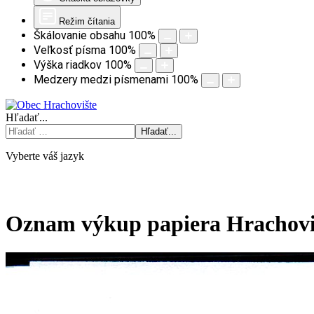
Režim čítania
Škálovanie obsahu
100
%
Veľkosť písma
100
%
Výška riadkov
100
%
Medzery medzi písmenami
100
%
Hľadať...
Hľadať...
Vyberte váš jazyk
mapa stránok
rss
Oznam výkup papiera Hrachoviš