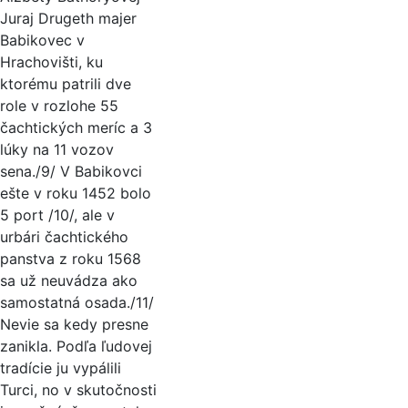
Juraj Drugeth majer
Babikovec v
Hrachovišti, ku
ktorému patrili dve
role v rozlohe 55
čachtických meríc a 3
lúky na 11 vozov
sena./9/ V Babikovci
ešte v roku 1452 bolo
5 port /10/, ale v
urbári čachtického
panstva z roku 1568
sa už neuvádza ako
samostatná osada./11/
Nevie sa kedy presne
zanikla. Podľa ľudovej
tradície ju vypálili
Turci, no v skutočnosti