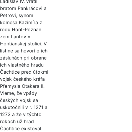
Ladislav IV. vrátil
bratom Pankrácovi a
Petrovi, synom
komesa Kazimíra z
rodu Hont-Poznan
zem Lantov v
Hontianskej stolici. V
listine sa hovorí o ich
zásluhách pri obrane
ich vlastného hradu
Čachtice pred útokmi
vojsk českého kráfa
Pfemysla Otakara II.
Vieme, že vpády
českých vojsk sa
uskutočnili v r. 1271 a
1273 a že v týchto
rokoch už hrad
Čachtice existoval.