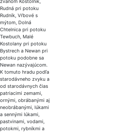
zvanom Kostolník,
Rudná pri potoku
Rudník, Vŕbové s
mýtom, Dolná
Chtelnica pri potoku
Tewbuch, Malé
Kostolany pri potoku
Bystrech a Newan pri
potoku podobne sa
Newan nazývajúcom.
K tomuto hradu podľa
starodávneho zvyku a
od starodávnych čias
patriacimi zemami,
ornými, obrábanými aj
neobrábanými, lúkami
a sennými lúkami,
pastvinami, vodami,
potokmi, rybníkmi a