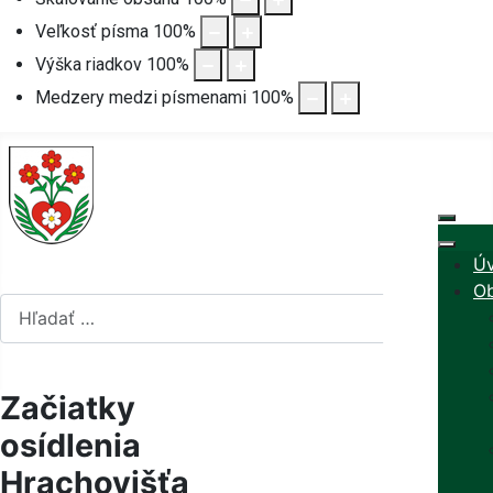
Veľkosť písma
100
%
Výška riadkov
100
%
Medzery medzi písmenami
100
%
Ú
Hľadať...
Ob
Hľadať...
mapa stránok
Vyberte váš jazyk
rss
Začiatky
osídlenia
Hrachovišťa