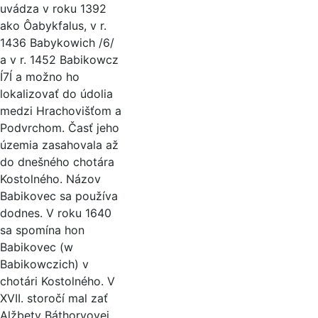
uvádza v roku 1392
ako Ôabykfalus, v r.
1436 Babykowich /6/
a v r. 1452 Babikowcz
Í7Í a možno ho
lokalizovať do údolia
medzi Hrachovišťom a
Podvrchom. Časť jeho
územia zasahovala až
do dnešného chotára
Kostolného. Názov
Babikovec sa používa
dodnes. V roku 1640
sa spomína hon
Babikovec (w
Babikowczich) v
chotári Kostolného. V
XVII. storočí mal zať
Alžbety Báthoryovej