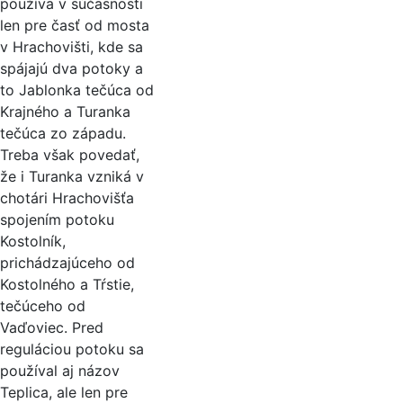
používa v súčasnosti
len pre časť od mosta
v Hrachovišti, kde sa
spájajú dva potoky a
to Jablonka tečúca od
Krajného a Turanka
tečúca zo západu.
Treba však povedať,
že i Turanka vzniká v
chotári Hrachovišťa
spojením potoku
Kostolník,
prichádzajúceho od
Kostolného a Tŕstie,
tečúceho od
Vaďoviec. Pred
reguláciou potoku sa
používal aj názov
Teplica, ale len pre