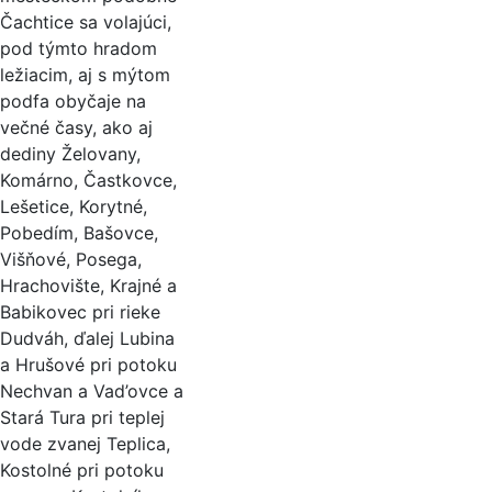
Čachtice sa volajúci,
pod týmto hradom
ležiacim, aj s mýtom
podfa obyčaje na
večné časy, ako aj
dediny Želovany,
Komárno, Častkovce,
Lešetice, Korytné,
Pobedím, Bašovce,
Višňové, Posega,
Hrachovište, Krajné a
Babikovec pri rieke
Dudváh, ďalej Lubina
a Hrušové pri potoku
Nechvan a Vad’ovce a
Stará Tura pri teplej
vode zvanej Teplica,
Kostolné pri potoku