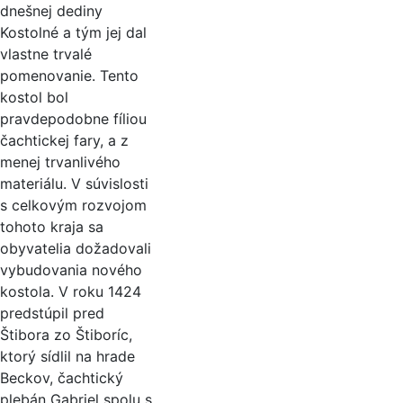
dnešnej dediny
Kostolné a tým jej dal
vlastne trvalé
pomenovanie. Tento
kostol bol
pravdepodobne fíliou
čachtickej fary, a z
menej trvanlivého
materiálu. V súvislosti
s celkovým rozvojom
tohoto kraja sa
obyvatelia dožadovali
vybudovania nového
kostola. V roku 1424
predstúpil pred
Štibora zo Štiboríc,
ktorý sídlil na hrade
Beckov, čachtický
plebán Gabriel spolu s