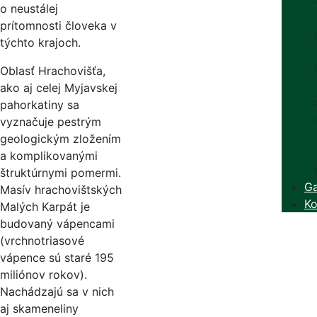
o neustálej
prítomnosti človeka v
týchto krajoch.
Oblasť Hrachovišťa,
ako aj celej Myjavskej
pahorkatiny sa
vyznačuje pestrým
geologickým zložením
a komplikovanými
štruktúrnymi pomermi.
Ga
Masív hrachovištských
Ko
Malých Karpát je
budovaný vápencami
(vrchnotriasové
vápence sú staré 195
miliónov rokov).
Nachádzajú sa v nich
aj skameneliny