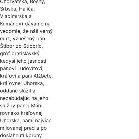
Chorvátska, Bosny,
Srbska, Halíča,
Vladimírska a
Kumánov) dávame na
vedomie, že náš verný
muž, vznešený pán
Štibor zo Stiboríc,
gróf bratislavský,
kedysi jeho jasnosti
pánovi Ľudovítovi,
kráľovi a pani Alžbete,
kráľovnej Uhorska,
oddane slúžil a
nezabúdajúc na jeho
služby panej Márii,
rovnako kráľovnej
Uhorska, nami najviac
milovanej pred a po
dosiahnutí koruny