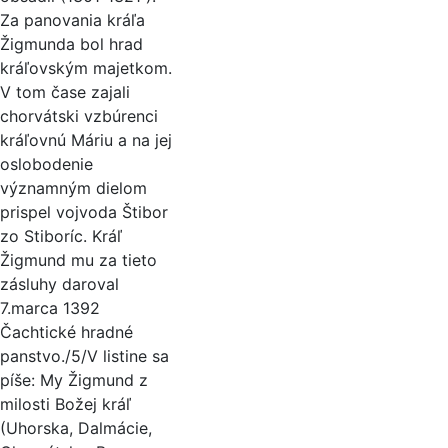
Za panovania kráľa
Žigmunda bol hrad
kráľovským majetkom.
V tom čase zajali
chorvátski vzbúrenci
kráľovnú Máriu a na jej
oslobodenie
významným dielom
prispel vojvoda Štibor
zo Stiboríc. Kráľ
Žigmund mu za tieto
zásluhy daroval
7.marca 1392
Čachtické hradné
panstvo./5/V listine sa
píše: My Žigmund z
milosti Božej kráľ
(Uhorska, Dalmácie,