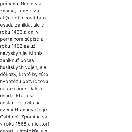
prácach. Nie je však
známe, kedy a za
akých okolností táto
osada zanikla, ale v
roku 1436 a ani v
portálnom súpise z
roku 1452 sa už
nevyskytuje. Mohla
zaniknúť počas
husitských vojen, ale
dôkazy, ktoré by túto
hypotézu potvrdzovali
nepoznáme. Ďalšia
osada, ktorá sa
neskôr objavila na
území Hrachovišťa je
Gablové. Spomína sa
v roku 1568 a niektorí
autori ju stotožňujú s