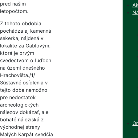
pred našim
Ak
letopočtom.
Na
Z tohoto obdobia
pochádza aj kamenná
sekerka, nájdená v
lokalite za Gablovým,
ktorá je prvým
svedectvom o ľuďoch
na území dnešného
Hrachovišťa./1/
Sústavné osídlenia v
tejto dobe nemožno
pre nedostatok
archeologických
nálezov dokázať, ale
bohaté náleziská z
Or
východnej strany
Malých Karpát svedčia