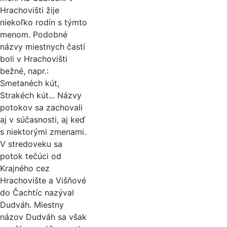
Hrachovišti žije
niekoľko rodín s týmto
menom. Podobné
názvy miestnych častí
boli v Hrachovišti
bežné, napr.:
Smetanéch kút,
Strakéch kút... Názvy
potokov sa zachovali
aj v súčasnosti, aj keď
s niektorými zmenami.
V stredoveku sa
potok tečúci od
Krajného cez
Hrachovište a Višňové
do Čachtíc nazýval
Dudváh. Miestny
názov Dudváh sa však