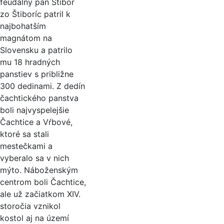
feudálny pán Štibor
zo Štiboríc patril k
najbohatším
magnátom na
Slovensku a patrilo
mu 18 hradných
panstiev s približne
300 dedinami. Z dedín
čachtického panstva
boli najvyspelejšie
Čachtice a Vŕbové,
ktoré sa stali
mestečkami a
vyberalo sa v nich
mýto. Náboženským
centrom boli Čachtice,
ale už začiatkom XIV.
storočia vznikol
kostol aj na území