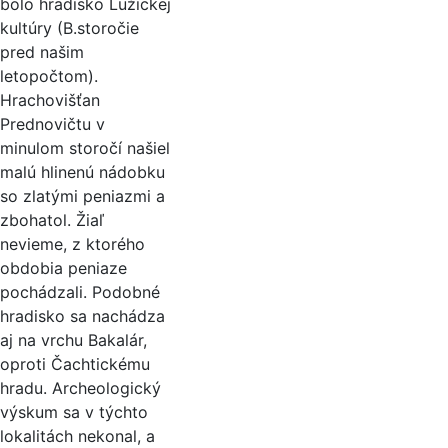
bolo hradisko Lužickej
kultúry (B.storočie
pred našim
letopočtom).
Hrachovišťan
Prednovičtu v
minulom storočí našiel
malú hlinenú nádobku
so zlatými peniazmi a
zbohatol. Žiaľ
nevieme, z ktorého
obdobia peniaze
pochádzali. Podobné
hradisko sa nachádza
aj na vrchu Bakalár,
oproti Čachtickému
hradu. Archeologický
výskum sa v týchto
lokalitách nekonal, a