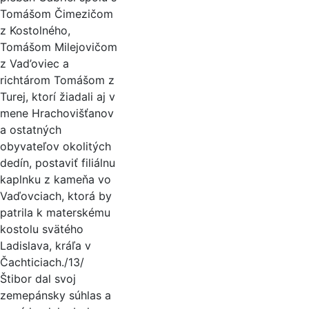
Tomášom Čimezičom
z Kostolného,
Tomášom Milejovičom
z Vad’oviec a
richtárom Tomášom z
Turej, ktorí žiadali aj v
mene Hrachovišťanov
a ostatných
obyvateľov okolitých
dedín, postaviť filiálnu
kaplnku z kameňa vo
Vaďovciach, ktorá by
patrila k materskému
kostolu svätého
Ladislava, kráľa v
Čachticiach./13/
Štibor dal svoj
zemepánsky súhlas a