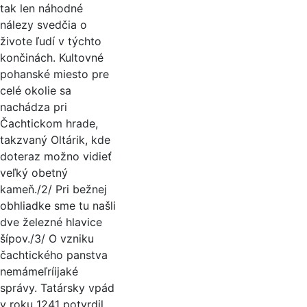
tak len náhodné
nálezy svedčia o
živote ľudí v týchto
končinách. Kultovné
pohanské miesto pre
celé okolie sa
nachádza pri
Čachtickom hrade,
takzvaný Oltárik, kde
doteraz možno vidieť
veľký obetný
kameň./2/ Pri bežnej
obhliadke sme tu našli
dve železné hlavice
šípov./3/ O vzniku
čachtického panstva
nemámeľríijaké
správy. Tatársky vpád
v roku 1241 potvrdil,