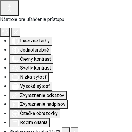
Nástroje pre uľahčenie prístupu
Inverzné farby
Jednofarebné
Čierny kontrast
Svetlý kontrast
Nízka sýtosť
Vysoká sýtosť
Zvýraznenie odkazov
Zvýraznenie nadpisov
Čítačka obrazovky
Režim čítania
Škálovanie obsahu
100
%