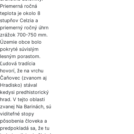
Priemerná ročná
teplota je okolo 8
stupňov Celzia a
priemerný ročný úhrn
zrážok 700-750 mm.
Územie obce bolo
pokryté súvislým
lesným porastom.
Ľudová tradícia
hovorí, že na vrchu
Čaňovec (zvanom aj
Hradisko) stával
kedysi predhistorický
hrad. V tejto oblasti
zvanej Na Barinách, sú
viditefné stopy
pôsobenia človeka a
predpokladá sa, že tu