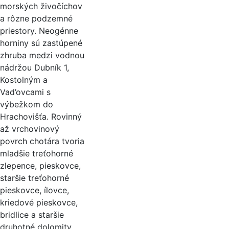
morských živočíchov
a rôzne podzemné
priestory. Neogénne
horniny sú zastúpené
zhruba medzi vodnou
nádržou Dubník 1,
Kostolným a
Vad’ovcami s
výbežkom do
Hrachovišťa. Rovinný
až vrchovinový
povrch chotára tvoria
mladšie treťohorné
zlepence, pieskovce,
staršie treťohorné
pieskovce, ílovce,
kriedové pieskovce,
bridlice a staršie
druhotné dolomity.