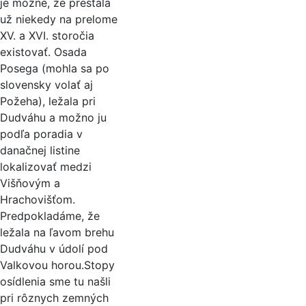
je možné, že prestala
už niekedy na prelome
XV. a XVI. storočia
existovať. Osada
Posega (mohla sa po
slovensky volať aj
Požeha), ležala pri
Dudváhu a možno ju
podľa poradia v
danačnej listine
lokalizovať medzi
Višňovým a
Hrachovišťom.
Predpokladáme, že
ležala na ľavom brehu
Dudváhu v údolí pod
Valkovou horou.Stopy
osídlenia sme tu našli
pri rôznych zemných