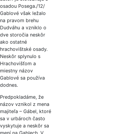
osadou Posega./12/
Gablové však ležalo
na pravom brehu
Dudváhu a vzniklo o
dve storočia neskôr
ako ostatné
hrachovištské osady.
Neskôr splynulo s
Hrachovišťom a
miestny názov
Gablové sa používa
dodnes.
Predpokladáme, že
názov vznikol z mena
majiteľa – Gábel, ktoré
sa v urbároch často
vyskytuje a neskôr sa
mení na Gablech. V