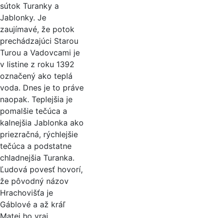
sútok Turanky a
Jablonky. Je
zaujímavé, že potok
prechádzajúci Starou
Turou a Vadovcami je
v listine z roku 1392
označený ako teplá
voda. Dnes je to práve
naopak. Teplejšia je
pomalšie tečúca a
kalnejšia Jablonka ako
priezračná, rýchlejšie
tečúca a podstatne
chladnejšia Turanka.
Ľudová povesť hovorí,
že pôvodný názov
Hrachovišťa je
Gáblové a až kráľ
Matej ho vraj