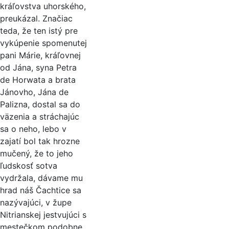
kráľovstva uhorského,
preukázal. Značiac
teda, že ten istý pre
vykúpenie spomenutej
pani Márie, kráľovnej
od Jána, syna Petra
de Horwata a brata
Jánovho, Jána de
Palizna, dostal sa do
väzenia a stráchajúc
sa o neho, lebo v
zajatí bol tak hrozne
mučený, že to jeho
ľudskosť sotva
vydržala, dávame mu
hrad náš Čachtice sa
nazývajúci, v župe
Nitrianskej jestvujúci s
mestečkom podobne