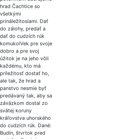
hrad Čachtice so
všetkými
prináležitosíami. Dať
do zálohy, predať a
dať do cudzích rúk
komukolVek pre svoje
dobro a pre svoj
úžitok je na jeho vôli
každému, kto má
príležitosť dostať ho,
ale tak, že hrad a
panstvo nesmie byť
predávaný tak, aby sa
záväzkom dostal zo
svätej koruny
kráľovstva uhorského
do cudzích rúk. Dané:
Budín, štvrtok pred