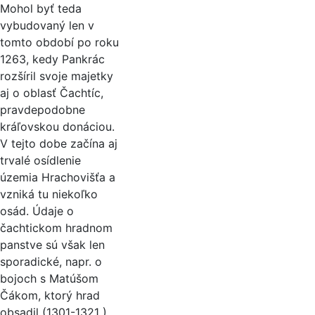
Mohol byť teda
vybudovaný len v
tomto období po roku
1263, kedy Pankrác
rozšíril svoje majetky
aj o oblasť Čachtíc,
pravdepodobne
kráľovskou donáciou.
V tejto dobe začína aj
trvalé osídlenie
územia Hrachovišťa a
vzniká tu niekoľko
osád. Údaje o
čachtickom hradnom
panstve sú však len
sporadické, napr. o
bojoch s Matúšom
Čákom, ktorý hrad
obsadil (1301-1321 ).