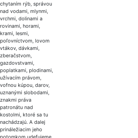
chytaním rýb, správou
nad vodami, mlynmi,
vrchmi, dolinami a
rovinami, horami,
krami, lesmi,
poľovníctvom, lovom
vtákov, dávkami,
zberačstvom,
gazdovstvami,
poplatkami, plodinami,
užívacím právom,
vofnou kúpou, darov,
uznanými slobodami,
znakmi práva
patronátu nad
kostolmi, ktoré sa tu
nachádzajú. A dalej
prináležiacim jeho
potomkom udefujeme