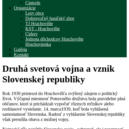
Cintorín
Organizácie
Lesy obce
Dobrovoľný hasičský zbor
TJ Hrachovište
KST - Hrachovište
Cirkev
Jednota dôchodcov Hrachovište
Hrachovienka
Galéria
Kontakt
Druhá svetová vojna a vznik
Slovenskej republiky
Rok 1939 priniesol do Hrachovišťa zvýšený záujem o politický
život. Výčapná miestnosť Potravného družstva bola pravidelne plná
občanov, ktorí si prichádzali vypočuť rôznych rečníkov alebo
rozhlasové vysielanie. 14. marca1939, keď bola vyhlásená
samostatnosť Slovenska. Radosť z vyhlásenie Slovenskej republiky
však prerušila obava z možnej vojny.