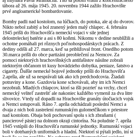
aj mlynára Pavla Mramúcha. Títo sa potom vrátili z koncentračného
tábora až 26. mája 1945. 20. novembra 1944 zažilo Hrachovište
prvé angloamerické bombardovanie.
Bomby padli nad kostolom, na lúčkach, do potoka, ale aj do dvorov.
Nikto nebol zabitý a bol zranený jeden malý chlapec. 4. februára
1945 prišli do Hrachovišťa nemeckí vojaci v sile jednej
delostreleckej batérie a asi s 80 koňmi. Nikomu v dedine neublížili a
ochotne pomáhali pri rôznych poľnohospodárskych prácach. Z
dediny odišli až 27. marca, keď sa približoval front. Onedlho potom
30.marca prišli do obce partizáni preoblečení za Nemcov. Za
pomoci niektorých hrachovištských antifašistov násilne zobrali
niektorým občanom tri kusy hovädzieho dobytka, peniaze, šatstvo a
cigarety. Ďalšie nemecké bojové jednotky prišli do Hrachovišťa
2.apríla, ale už sa nesprávali tak ako ich predchodcovia. Žiadali
potraviny a kone. Gazdovia kone schovávali, aby im ich Nemci
nezobrali. Mladých chlapcov, ktorí sa išli pozrieť na vrchy, chcel
nemecký veliteľ zastreliť ale nakoniec každého vymenil za dva litre
slivovice. Vtedy už dopadli na Hrachovište granáty útočiacich vojsk
a Nemci ustupovali. Ráno 7. apríla odchádzali poslední Nemci a
dvaja z nich boli zastrelení rumunským gulometčíkom v priestore
nad kostolom. Obaja boli pochovaní spolu s ich zbraňami (
pancierové päste) na dolnom okraji cintorína. Na poludnie 7. apríla
1945 vstúpili do Hrachovišťa rumunské jednotky. Rumunskí vojaci
boli v dotrhaných uniformách a hladní. Niektorí si pýtali jedlo, iní si