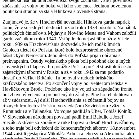
Nemecká ríša nanútila Slovensku svoju „ochranu“, ale i povinnosť
zúčastniť sa vojny po boku veľkého spojenca. Jedinou povolenou
politickou stranou sa stala Hlinkova slovenská strana.
Zaujímavé je, že v Hrachovišti nevznikla Hlinkova garda napriek
tomu, že v susedných dedinách už od roku 1939 pôsobila. Na nátlak
politických činiteľov z Myjavy a Nového Mesta nad Váhom založili
gardu začiatkom roku 1940. Vstúpilo do nej asi 60 mužov V lete
roku 1939 sa Hrachovišťania dozvedeli, že ich rodák Imrich
Gablech uletel do Poľska, ktoré bolo bezprostredne ohrozené
fašistickým Nemecom. Jeho útek do Poľska prijali občania s
prekvapením. Osudy vojenského pilota boli podobné ako u iných
slovenských chlapcov. Po porážke Poľska prešiel strastiplnú cestu
zajateckými tábormi v Rusku a až v roku 1942 sa mu podarilo
dostať do Veľkej Británie. Tu bojoval v radoch britského
kráľovského letectva. Po skončení vojny bol veliteľom letiska v
Havlíčkovom Brode. Podobne ako iný vojaci zo západného frontu
bol zbavený velenia a prepustený do zálohy. Plne ho rehabilitovali
až v súčasnosti. Aj ďalší Hrachovišťania sa zúčastnili bojov na
rôznych frontoch v Poľsku, vo vtedajšom Sovietskom zväze, v
Rumunsku a v Taliansku. Vo vojne padli Ján Uher, Tobiáš Kolník.
V Slovenskom národnom povstaní padli Emil Babulic a Jozef
Slezák. Aktívne so zbraňov v ruke bojovalo desať Hrachovišťanov,
z toho traja boli odvlečení do koncentračných táborov. 18.novembra
1944 zaistili gestapáca Mikuláša Arbeta a jeho syna Alexandra, ako