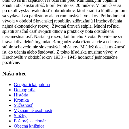
brali čo sa im zapáčilo. Na ochranu pred Rumunskými vojakmi
zriadili občiansku stráž, ktorú tvorilo asi 20 mužov. V tom čase sa
po okolí vyskytovalo dosť dobrodruhov, ktorí kradli a lúpili a pritom
sa vydávali za partizánov alebo rumunských vojakov. Pri hodnotení
vývoja v období Slovenskej republiky zdôrazňujú Hrachovišťania
najmä ekonomický rozvoj. Životná úroveň stúpla. Mnohí roľníci
splatili značnú časť svojich dlhov a prakticky bola odstránená
nezamestnanosť. Nastal aj rozvoj kultúrneho života. Pravidelne sa
hrávali divadelné hry, mládež organizovala rôzne akcie a celkovo
stúplo sebavedomie slovenských občanov. Mládež dostala možnosť
ísť do učenia alebo študovať. Z tohto hľadiska musíme vývoj v
Hrachovišti v období rokov 1938 – 1945 hodnotiť jednoznačne
pozitívne.
Naša obec
Geografická poloha
Demografia
História
Kronika
Súčasnosť
Významné osobnosti
Služby
Poštový stacionár
Obecná knižnica