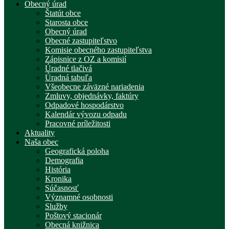
Obecný úrad
Štatút obce
Starosta obce
Obecný úrad
Obecné zastupiteľstvo
Komisie obecného zastupiteľstva
Zápisnice z OZ a komisií
Úradné tlačivá
Úradná tabuľa
Všeobecne záväzné nariadenia
Zmluvy, objednávky, faktúry
Odpadové hospodárstvo
Kalendár vývozu odpadu
Pracovné príležitosti
Aktuality
Naša obec
Geografická poloha
Demografia
História
Kronika
Súčasnosť
Významné osobnosti
Služby
Poštový stacionár
Obecná knižnica