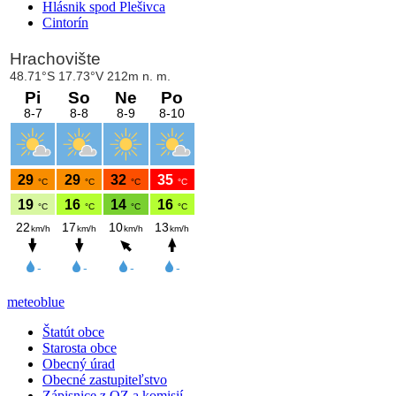
Hlásnik spod Plešivca
Cintorín
meteoblue
Štatút obce
Starosta obce
Obecný úrad
Obecné zastupiteľstvo
Zápisnice z OZ a komisií