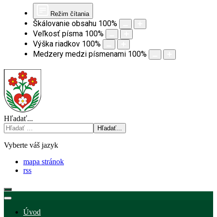
Režim čítania
Škálovanie obsahu
100
%
Veľkosť písma
100
%
Výška riadkov
100
%
Medzery medzi písmenami
100
%
Hľadať...
Hľadať...
Vyberte váš jazyk
mapa stránok
rss
Úvod