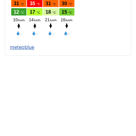
meteoblue
Štatút obce
Starosta obce
Obecný úrad
Obecné zastupiteľstvo
Zápisnice z OZ a komisií
Úradné tlačivá
Úradná tabuľa
Všeobecne záväzné nariadenia
Profil verejného obstarávateľa