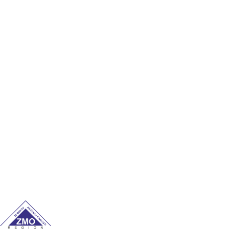
Geografická poloha
Demografia
História
Kronika
Súčasnosť
Významné osobnosti
Cookies
Ochrana osobných údajov
Kontakt
Úradné hodiny
Pondelok: 7:00–12:00 / 13:00–15:00
Utorok: 7:00–12:00 / 13:00–15:00
Streda: 7:00–12:00 / 13:00–16:00
Štvrtok: nestránkový deň
Piatok: 7:00–12:00 / 13:00–14:00