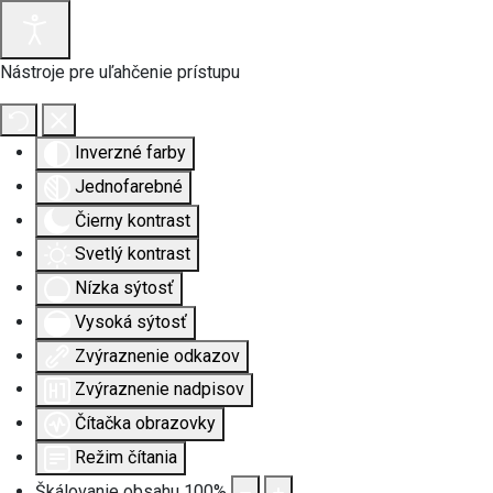
Nástroje pre uľahčenie prístupu
Inverzné farby
Jednofarebné
Čierny kontrast
Svetlý kontrast
Nízka sýtosť
Vysoká sýtosť
Zvýraznenie odkazov
Zvýraznenie nadpisov
Čítačka obrazovky
Režim čítania
Škálovanie obsahu
100
%