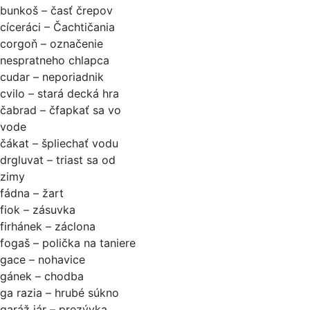
bunkoš – časť črepov
cíceráci – Čachtičania
corgoň – označenie
nespratneho chlapca
cudar – neporiadnik
cvilo – stará decká hra
čabrad – čfapkať sa vo
vode
čákat – špliechať vodu
drgluvat – triast sa od
zimy
fádna – žart
fiok – zásuvka
firhánek – záclona
fogaš – polička na taniere
gace – nohavice
gánek – chodba
ga razia – hrubé súkno
garáž iár – prezývka