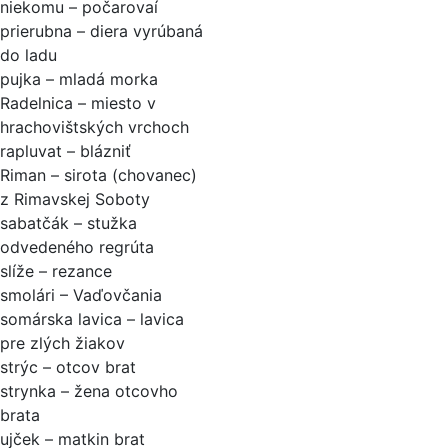
niekomu – počarovaí
prierubna – diera vyrúbaná
do ladu
pujka – mladá morka
Radelnica – miesto v
hrachovištských vrchoch
rapluvat – blázniť
Riman – sirota (chovanec)
z Rimavskej Soboty
sabatčák – stužka
odvedeného regrúta
slíže – rezance
smolári – Vaďovčania
somárska lavica – lavica
pre zlých žiakov
strýc – otcov brat
strynka – žena otcovho
brata
ujček – matkin brat