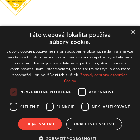
Obecný úrad
×
Táto webová lokalita používa
Hrachovište 255, 916 16 Hrachovište
súbory cookie.
Tel:
+32 / 779 03 02
Súbory cookie používame na prispôsobenie obsahu, reklám a analýzu
návštevnosti. Informácie o vašom používaní našej stránky zdieľame aj
E-mail:
obecnyurad@hrachoviste.sk
s našimi reklamnými a analytickými partnermi, ktorí ich môžu
kombinovať s inými informáciami, ktoré ste im poskytli alebo ktoré
zhromaždili pri používaní ich služieb.
Zásady ochrany osobných
údajov
technický prevádzkovateľ: COMTEC s.r.o.
NEVYHNUTNE POTREBNÉ
VÝKONNOSŤ
Hviezdoslavova 19, 915 01 Nové Mesto nad Váhom
CIELENIE
FUNKCIE
NEKLASIFIKOVANÉ
kontakt:
info@comtec.sk
tvorba webov:
CB Media, s.r.o.
PRIJAŤ VŠETKO
ODMIETNUŤ VŠETKO
Posledná aktualizácia
ZOBRAZIŤ PODROBNOSTI
Úradná tabuľa
2026-08-03