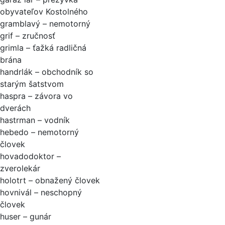
obyvateľov Kostolného
gramblavý – nemotorný
grif – zručnosť
grimla – ťažká radličná
brána
handrlák – obchodník so
starým šatstvom
haspra – závora vo
dverách
hastrman – vodník
hebedo – nemotorný
človek
hovadodoktor –
zverolekár
holotrt – obnažený človek
hovnivál – neschopný
človek
huser – gunár