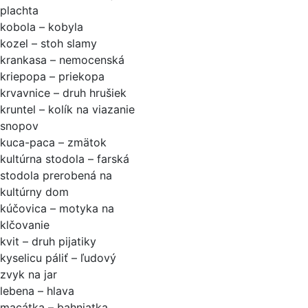
plachta
kobola – kobyla
kozel – stoh slamy
krankasa – nemocenská
kriepopa – priekopa
krvavnice – druh hrušiek
kruntel – kolík na viazanie
snopov
kuca-paca – zmätok
kultúrna stodola – farská
stodola prerobená na
kultúrny dom
kúčovica – motyka na
klčovanie
kvit – druh pijatiky
kyselicu páliť – ľudový
zvyk na jar
lebena – hlava
macátka – bahniatka