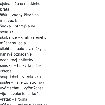
ujčina – žena matkinho
brata
ščúr – vodný živočích,
medvedík
široká – starejšia na
svadbe
škubance – druh vareného
múčneho jedla
šlichta – lepidlo z múky, aj
hanlivé označenie
nechutnej polievky
šmidka – tenký krajíček
chleba
šnuptichel – vreckovka
šústie – lístie zo stromov
vyčmáchat – vyžmýchať
vijo – zvolanie na koňa
vrštak – krosna
výžinek – práca v žatve za