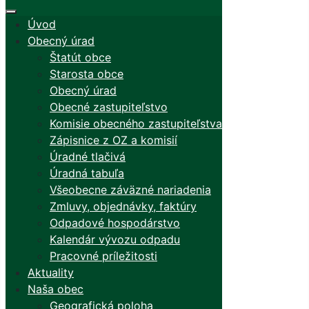
Úvod
Obecný úrad
Štatút obce
Starosta obce
Obecný úrad
Obecné zastupiteľstvo
Komisie obecného zastupiteľstva
Zápisnice z OZ a komisií
Úradné tlačivá
Úradná tabuľa
Všeobecne záväzné nariadenia
Zmluvy, objednávky, faktúry
Odpadové hospodárstvo
Kalendár vývozu odpadu
Pracovné príležitosti
Aktuality
Naša obec
Geografická poloha