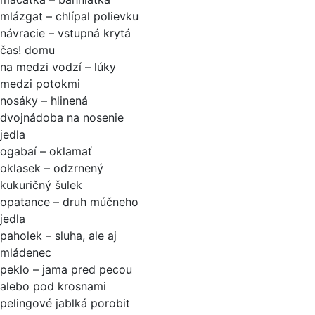
mlázgat – chlípal polievku
návracie – vstupná krytá
čas! domu
na medzi vodzí – lúky
medzi potokmi
nosáky – hlinená
dvojnádoba na nosenie
jedla
ogabaí – oklamať
oklasek – odzrnený
kukuričný šulek
opatance – druh múčneho
jedla
paholek – sluha, ale aj
mládenec
peklo – jama pred pecou
alebo pod krosnami
pelingové jablká porobit