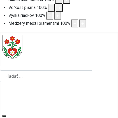
Veľkosť písma
100
%
Výška riadkov
100
%
Medzery medzi písmenami
100
%
Hľadať...
Hľadať...
Vyberte váš jazyk
mapa stránok
rss