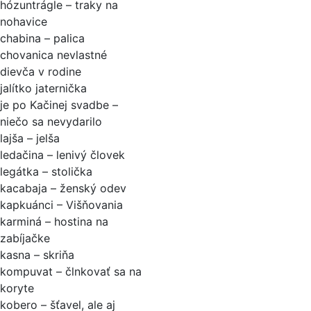
hózuntrágle – traky na
nohavice
chabina – palica
chovanica nevlastné
dievča v rodine
jalítko jaternička
je po Kačinej svadbe –
niečo sa nevydarilo
lajša – jelša
ledačina – lenivý človek
legátka – stolička
kacabaja – ženský odev
kapkuánci – Višňovania
karminá – hostina na
zabíjačke
kasna – skriňa
kompuvat – člnkovať sa na
koryte
kobero – šťavel, ale aj