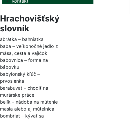
Kontakt
Hrachovišťský
slovník
abrátka – bahniatka
baba – veľkonočné jedlo z
mäsa, cesta a vajíčok
babovnica – forma na
bábovku
babylonský kľúč –
prvosienka
barabuvat – chodiť na
murárske práce
belík – nádoba na mútenie
masla alebo aj mútelnica
bombŕlat – kývať sa