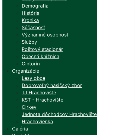
Demografia
História
Kronika
Súčasnosť
Významné osobnosti
Služby
Poštový stacionár
Obecná knižnica
Cintorín
Organizácie
Lesy obce
Dobrovoľný hasičský zbor
TJ Hrachovište
KST - Hrachovište
Cirkev
Jednota dôchodcov Hrachovište
Hrachovienka
Galéria