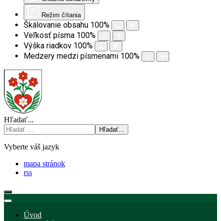
Režim čítania
Škálovanie obsahu
100
%
Veľkosť písma
100
%
Výška riadkov
100
%
Medzery medzi písmenami
100
%
Hľadať...
Hľadať...
Vyberte váš jazyk
mapa stránok
rss
Úvod