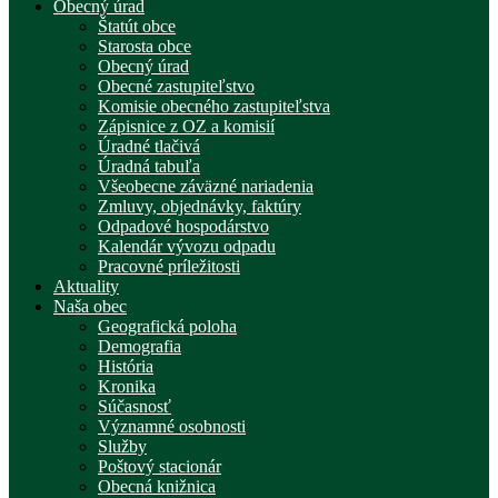
Obecný úrad
Štatút obce
Starosta obce
Obecný úrad
Obecné zastupiteľstvo
Komisie obecného zastupiteľstva
Zápisnice z OZ a komisií
Úradné tlačivá
Úradná tabuľa
Všeobecne záväzné nariadenia
Zmluvy, objednávky, faktúry
Odpadové hospodárstvo
Kalendár vývozu odpadu
Pracovné príležitosti
Aktuality
Naša obec
Geografická poloha
Demografia
História
Kronika
Súčasnosť
Významné osobnosti
Služby
Poštový stacionár
Obecná knižnica