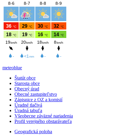
meteoblue
Štatút obce
Starosta obce
Obecný úrad
Obecné zastupiteľstvo
Zápisnice z OZ a komisií
Úradné tlačivá
Úradná tabuľa
Všeobecne záväzné nariadenia
Profil verejného obstarávateľa
Geografická poloha