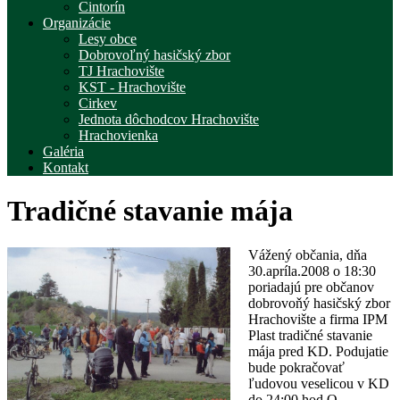
Cintorín
Organizácie
Lesy obce
Dobrovoľný hasičský zbor
TJ Hrachovište
KST - Hrachovište
Cirkev
Jednota dôchodcov Hrachovište
Hrachovienka
Galéria
Kontakt
Tradičné stavanie mája
Vážený občania, dňa
30.apríla.2008 o 18:30
poriadajú pre občanov
dobrovoňý hasičský zbor
Hrachovište a firma IPM
Plast tradičné stavanie
mája pred KD. Podujatie
bude pokračovať
ľudovou veselicou v KD
do 24:00 hod O