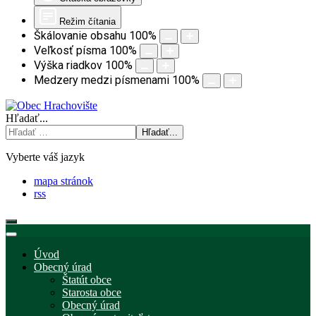
Režim čítania
Škálovanie obsahu
100
%
Veľkosť písma
100
%
Výška riadkov
100
%
Medzery medzi písmenami
100
%
Hľadať...
Hľadať...
Vyberte váš jazyk
mapa stránok
rss
Úvod
Obecný úrad
Štatút obce
Starosta obce
Obecný úrad