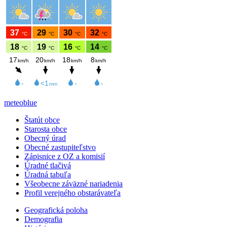
meteoblue
Štatút obce
Starosta obce
Obecný úrad
Obecné zastupiteľstvo
Zápisnice z OZ a komisií
Úradné tlačivá
Úradná tabuľa
Všeobecne záväzné nariadenia
Profil verejného obstarávateľa
Geografická poloha
Demografia