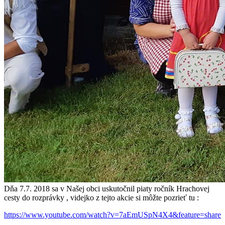
Dňa 7.7. 2018 sa v Našej obci uskutočnil piaty ročník Hrachovej
cesty do rozprávky , videjko z tejto akcie si môžte pozrieť tu :
https://www.youtube.com/watch?v=7aEmUSpN4X4&feature=share