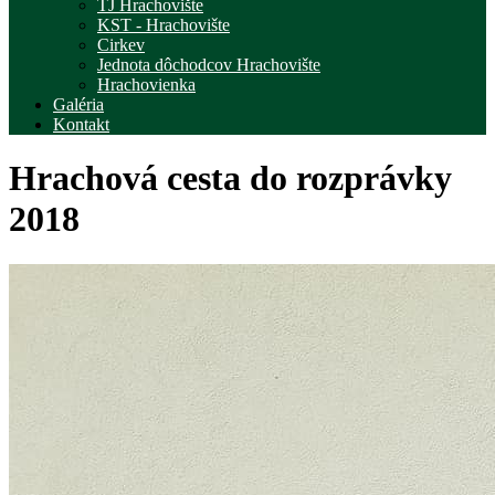
TJ Hrachovište
KST - Hrachovište
Cirkev
Jednota dôchodcov Hrachovište
Hrachovienka
Galéria
Kontakt
Hrachová cesta do rozprávky
2018