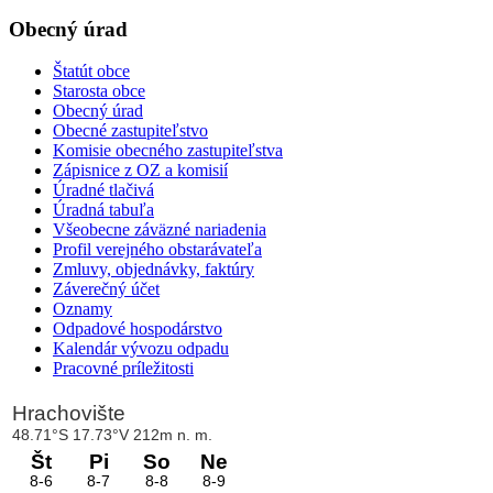
Obecný úrad
Štatút obce
Starosta obce
Obecný úrad
Obecné zastupiteľstvo
Komisie obecného zastupiteľstva
Zápisnice z OZ a komisií
Úradné tlačivá
Úradná tabuľa
Všeobecne záväzné nariadenia
Profil verejného obstarávateľa
Zmluvy, objednávky, faktúry
Záverečný účet
Oznamy
Odpadové hospodárstvo
Kalendár vývozu odpadu
Pracovné príležitosti