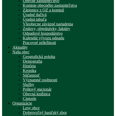
Obecné zastupiteľstvo
Komisie obecného zastupiteľstva
Zápisnice z OZ a komisií
Úradné tlačivá
Úradná tabuľa
Všeobecne záväzné nariadenia
Zmluvy, objednávky, faktúry
Odpadové hospodárstvo
Kalendár vývozu odpadu
Pracovné príležitosti
Aktuality
Naša obec
Geografická poloha
Demografia
História
Kronika
Súčasnosť
Významné osobnosti
Služby
Poštový stacionár
Obecná knižnica
Cintorín
Organizácie
Lesy obce
Dobrovoľný hasičský zbor