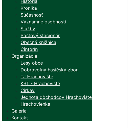
História
Kronika
Súčasnosť
Významné osobnosti
Služby
Poštový stacionár
Obecná knižnica
Cintorín
Organizácie
Lesy obce
Dobrovoľný hasičský zbor
TJ Hrachovište
KST - Hrachovište
Cirkev
Jednota dôchodcov Hrachovište
Hrachovienka
Galéria
Kontakt