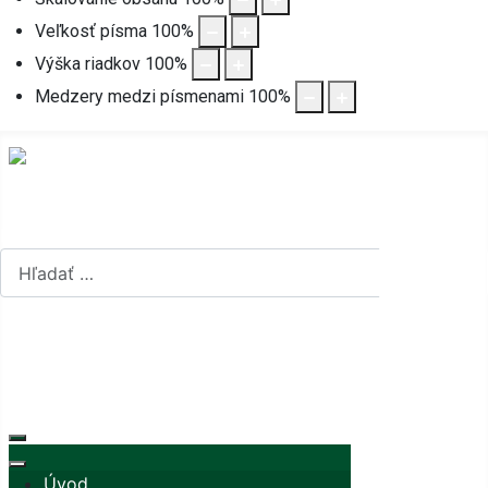
Veľkosť písma
100
%
Výška riadkov
100
%
Medzery medzi písmenami
100
%
Hľadať...
Hľadať...
Vyberte váš jazyk
mapa stránok
rss
Úvod