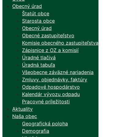
Obecný úrad
Štatút obce
Starosta obce
Obecný úrad
Obecné zastupiteľstvo
Komisie obecného zastupiteľstva
Zápisnice z OZ a komisií
Úradné tlačivá
Úradná tabuľa
Všeobecne záväzné nariadenia
Zmluvy, objednávky, faktúry
Odpadové hospodárstvo
Kalendár vývozu odpadu
Pracovné príležitosti
Aktuality
Naša obec
Geografická poloha
Demografia