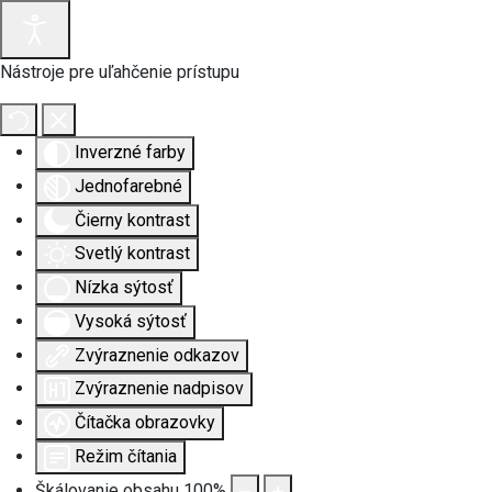
Nástroje pre uľahčenie prístupu
Inverzné farby
Jednofarebné
Čierny kontrast
Svetlý kontrast
Nízka sýtosť
Vysoká sýtosť
Zvýraznenie odkazov
Zvýraznenie nadpisov
Čítačka obrazovky
Režim čítania
Škálovanie obsahu
100
%