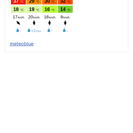
meteoblue
Štatút obce
Starosta obce
Obecný úrad
Obecné zastupiteľstvo
Zápisnice z OZ a komisií
Úradné tlačivá
Úradná tabuľa
Všeobecne záväzné nariadenia
Profil verejného obstarávateľa