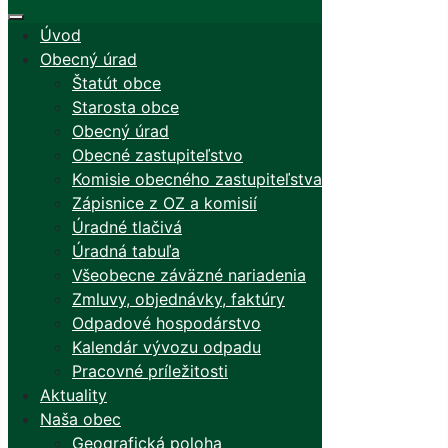
Úvod
Obecný úrad
Štatút obce
Starosta obce
Obecný úrad
Obecné zastupiteľstvo
Komisie obecného zastupiteľstva
Zápisnice z OZ a komisií
Úradné tlačivá
Úradná tabuľa
Všeobecne záväzné nariadenia
Zmluvy, objednávky, faktúry
Odpadové hospodárstvo
Kalendár vývozu odpadu
Pracovné príležitosti
Aktuality
Naša obec
Geografická poloha