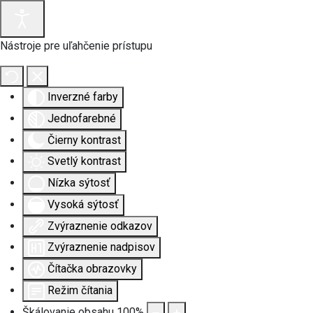
Nástroje pre uľahčenie prístupu
Inverzné farby
Jednofarebné
Čierny kontrast
Svetlý kontrast
Nízka sýtosť
Vysoká sýtosť
Zvýraznenie odkazov
Zvýraznenie nadpisov
Čítačka obrazovky
Režim čítania
Škálovanie obsahu
100
%