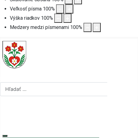
Veľkosť písma
100
%
Výška riadkov
100
%
Medzery medzi písmenami
100
%
Hľadať...
Hľadať...
Vyberte váš jazyk
mapa stránok
rss