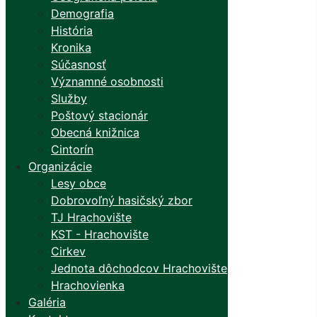
Demografia
História
Kronika
Súčasnosť
Významné osobnosti
Služby
Poštový stacionár
Obecná knižnica
Cintorín
Organizácie
Lesy obce
Dobrovoľný hasičský zbor
TJ Hrachovište
KST - Hrachovište
Cirkev
Jednota dôchodcov Hrachovište
Hrachovienka
Galéria