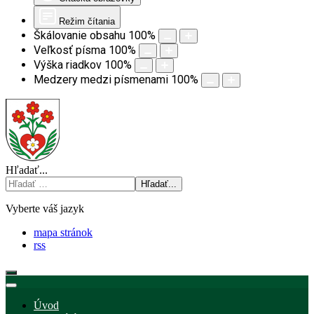
Režim čítania
Škálovanie obsahu
100
%
Veľkosť písma
100
%
Výška riadkov
100
%
Medzery medzi písmenami
100
%
Hľadať...
Hľadať...
Vyberte váš jazyk
mapa stránok
rss
Úvod