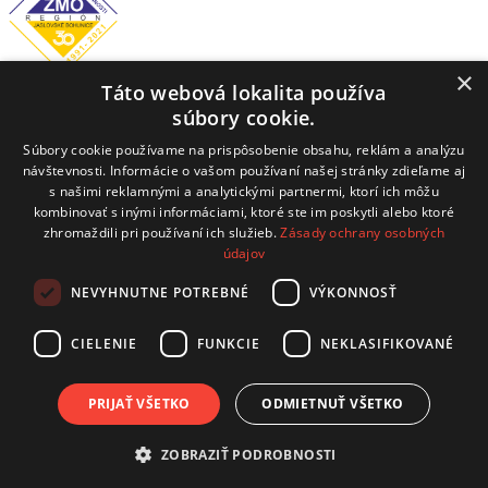
×
Táto webová lokalita používa
Obecný úrad
súbory cookie.
Hrachovište 255, 916 16 Hrachovište
Súbory cookie používame na prispôsobenie obsahu, reklám a analýzu
návštevnosti. Informácie o vašom používaní našej stránky zdieľame aj
Tel:
+32 / 779 03 02
s našimi reklamnými a analytickými partnermi, ktorí ich môžu
kombinovať s inými informáciami, ktoré ste im poskytli alebo ktoré
E-mail:
obecnyurad@hrachoviste.sk
zhromaždili pri používaní ich služieb.
Zásady ochrany osobných
údajov
NEVYHNUTNE POTREBNÉ
VÝKONNOSŤ
technický prevádzkovateľ: COMTEC s.r.o.
Hviezdoslavova 19, 915 01 Nové Mesto nad Váhom
CIELENIE
FUNKCIE
NEKLASIFIKOVANÉ
kontakt:
info@comtec.sk
tvorba webov:
CB Media, s.r.o.
PRIJAŤ VŠETKO
ODMIETNUŤ VŠETKO
Posledná aktualizácia
ZOBRAZIŤ PODROBNOSTI
Úradná tabuľa
2026-08-03