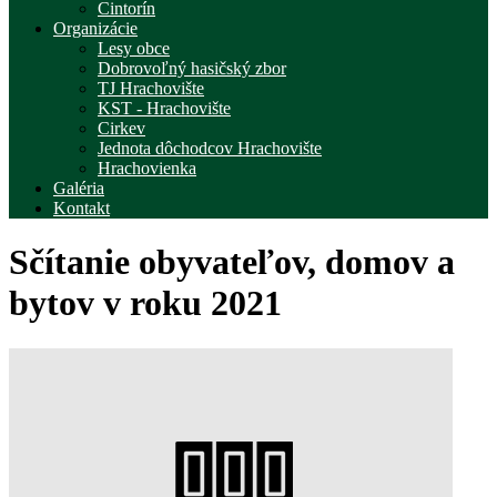
Cintorín
Organizácie
Lesy obce
Dobrovoľný hasičský zbor
TJ Hrachovište
KST - Hrachovište
Cirkev
Jednota dôchodcov Hrachovište
Hrachovienka
Galéria
Kontakt
Sčítanie obyvateľov, domov a
bytov v roku 2021