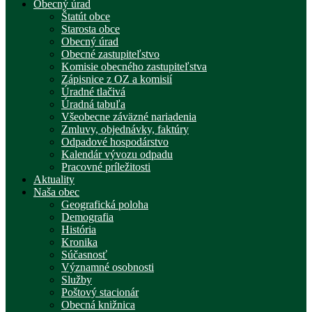
Obecný úrad
Štatút obce
Starosta obce
Obecný úrad
Obecné zastupiteľstvo
Komisie obecného zastupiteľstva
Zápisnice z OZ a komisií
Úradné tlačivá
Úradná tabuľa
Všeobecne záväzné nariadenia
Zmluvy, objednávky, faktúry
Odpadové hospodárstvo
Kalendár vývozu odpadu
Pracovné príležitosti
Aktuality
Naša obec
Geografická poloha
Demografia
História
Kronika
Súčasnosť
Významné osobnosti
Služby
Poštový stacionár
Obecná knižnica