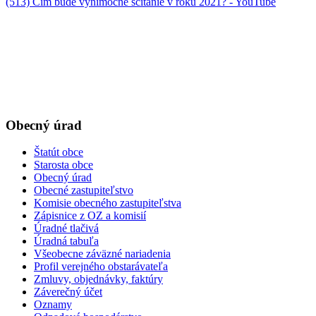
(513) Čím bude výnimočné sčítanie v roku 2021? - YouTube
Obecný úrad
Štatút obce
Starosta obce
Obecný úrad
Obecné zastupiteľstvo
Komisie obecného zastupiteľstva
Zápisnice z OZ a komisií
Úradné tlačivá
Úradná tabuľa
Všeobecne záväzné nariadenia
Profil verejného obstarávateľa
Zmluvy, objednávky, faktúry
Záverečný účet
Oznamy