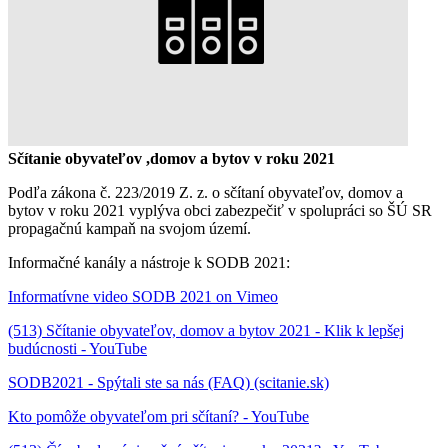
Sčítanie obyvateľov ,domov a bytov v roku 2021
Podľa zákona č. 223/2019 Z. z. o sčítaní obyvateľov, domov a
bytov v roku 2021 vyplýva obci zabezpečiť v spolupráci so ŠÚ SR
propagačnú kampaň na svojom území.
Informačné kanály a nástroje k SODB 2021:
Informatívne video SODB 2021 on Vimeo
(513) Sčítanie obyvateľov, domov a bytov 2021 - Klik k lepšej
budúcnosti - YouTube
SODB2021 - Spýtali ste sa nás (FAQ) (scitanie.sk)
Kto pomôže obyvateľom pri sčítaní? - YouTube