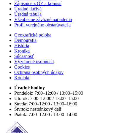
Zápisnice z OZ a komisií
Úradné tlačivá
Úradná tabuľa
Všeobecne záväzné nariadenia
Profil verejného obstarávateľa
Geografická poloha
Demografia
História
Kronika
Súčasnosť
Významné osobnosti
Cookies
Ochrana osobných údajov
Kontakt
Úradné hodiny
Pondelok: 7:00–12:00 / 13:00–15:00
Utorok: 7:00–12:00 / 13:00–15:00
Streda: 7:00–12:00 / 13:00–16:00
Štvrtok: nestránkový deň
Piatok: 7:00–12:00 / 13:00–14:00