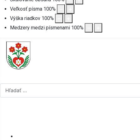
Veľkosť písma
100
%
Výška riadkov
100
%
Medzery medzi písmenami
100
%
Hľadať...
Vyberte váš jazyk
mapa stránok
rss
Úvod