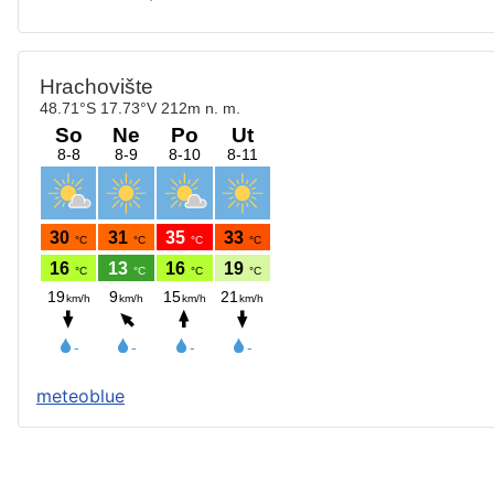
meteoblue
Štatút obce