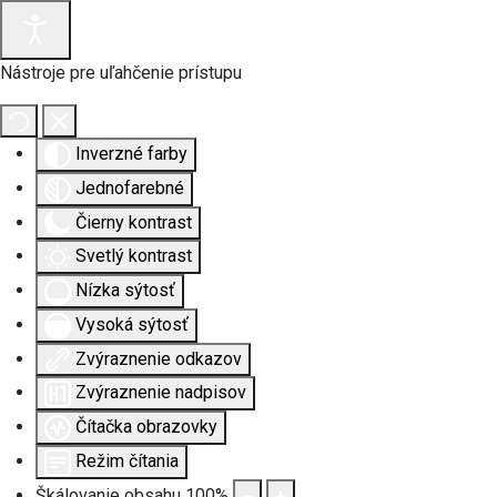
Nástroje pre uľahčenie prístupu
Inverzné farby
Jednofarebné
Čierny kontrast
Svetlý kontrast
Nízka sýtosť
Vysoká sýtosť
Zvýraznenie odkazov
Zvýraznenie nadpisov
Čítačka obrazovky
Režim čítania
Škálovanie obsahu
100
%