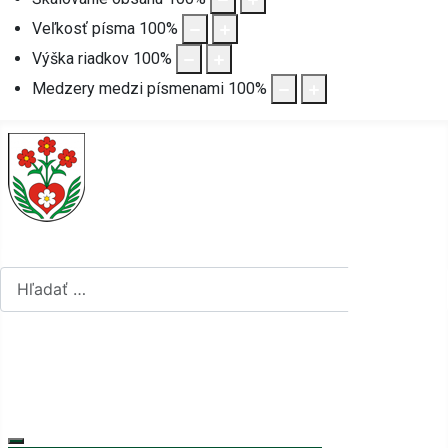
Veľkosť písma
100
%
Výška riadkov
100
%
Medzery medzi písmenami
100
%
Hľadať...
Hľadať...
Vyberte váš jazyk
mapa stránok
rss