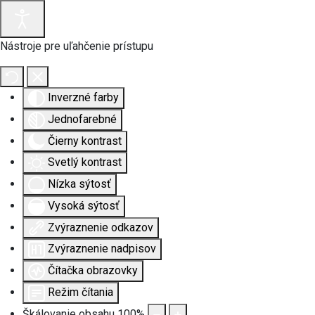
Nástroje pre uľahčenie prístupu
Inverzné farby
Jednofarebné
Čierny kontrast
Svetlý kontrast
Nízka sýtosť
Vysoká sýtosť
Zvýraznenie odkazov
Zvýraznenie nadpisov
Čítačka obrazovky
Režim čítania
Škálovanie obsahu
100
%