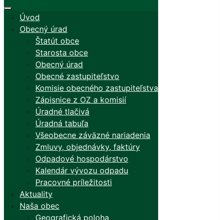
Úvod
Obecný úrad
Štatút obce
Starosta obce
Obecný úrad
Obecné zastupiteľstvo
Komisie obecného zastupiteľstva
Zápisnice z OZ a komisií
Úradné tlačivá
Úradná tabuľa
Všeobecne záväzné nariadenia
Zmluvy, objednávky, faktúry
Odpadové hospodárstvo
Kalendár vývozu odpadu
Pracovné príležitosti
Aktuality
Naša obec
Geografická poloha