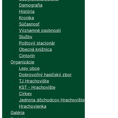
Demografia
História
Kronika
Súčasnosť
Významné osobnosti
Služby
Poštový stacionár
Obecná knižnica
Cintorín
Organizácie
Lesy obce
Dobrovoľný hasičský zbor
TJ Hrachovište
KST - Hrachovište
Cirkev
Jednota dôchodcov Hrachovište
Hrachovienka
Galéria