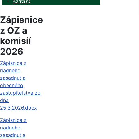
Kontakt
Zápisnice
z OZ a
komisií
2026
Zápisnica z
riadneho
zasadnutia
obecného
zastupiteľstva zo
dňa
25.3.2026.docx
Zápisnica z
riadneho
zasadnutia