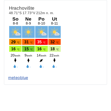
meteoblue
Štatút obce
Starosta obce
Obecný úrad