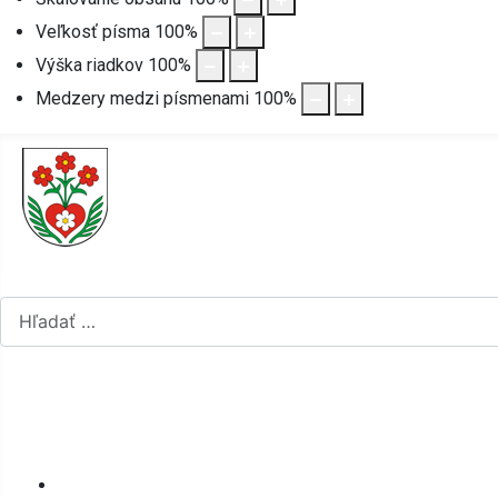
Veľkosť písma
100
%
Výška riadkov
100
%
Medzery medzi písmenami
100
%
Hľadať...
Vyberte váš jazyk
mapa stránok
rss
Úvod