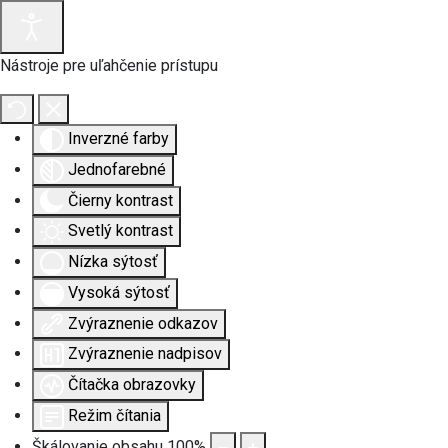
Nástroje pre uľahčenie prístupu
Inverzné farby
Jednofarebné
Čierny kontrast
Svetlý kontrast
Nízka sýtosť
Vysoká sýtosť
Zvýraznenie odkazov
Zvýraznenie nadpisov
Čítačka obrazovky
Režim čítania
Škálovanie obsahu
100
%