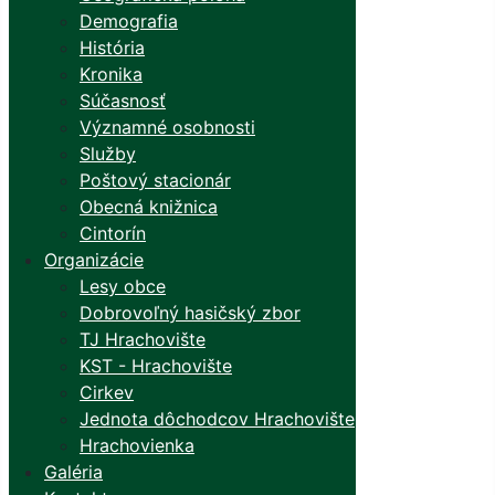
Demografia
História
Kronika
Súčasnosť
Významné osobnosti
Služby
Poštový stacionár
Obecná knižnica
Cintorín
Organizácie
Lesy obce
Dobrovoľný hasičský zbor
TJ Hrachovište
KST - Hrachovište
Cirkev
Jednota dôchodcov Hrachovište
Hrachovienka
Galéria