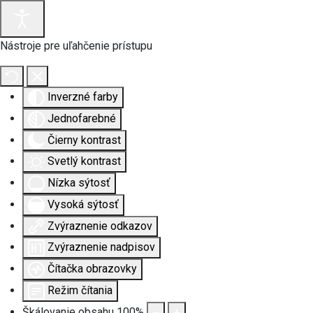
Nástroje pre uľahčenie prístupu
Inverzné farby
Jednofarebné
Čierny kontrast
Svetlý kontrast
Nízka sýtosť
Vysoká sýtosť
Zvýraznenie odkazov
Zvýraznenie nadpisov
Čítačka obrazovky
Režim čítania
Škálovanie obsahu
100
%