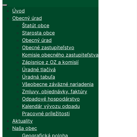
Úvod
Obecný úrad
Štatút obce
Starosta obce
Obecný úrad
Obecné zastupiteľstvo
Komisie obecného zastupiteľstva
Zápisnice z OZ a komisií
Úradné tlačivá
Úradná tabuľa
Všeobecne záväzné nariadenia
Zmluvy, objednávky, faktúry
Odpadové hospodárstvo
Kalendár vývozu odpadu
Pracovné príležitosti
Aktuality
Naša obec
Geografická poloha