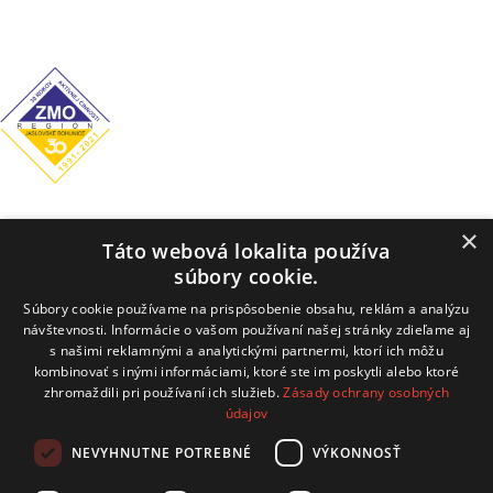
Štvrtok: nestránkový deň
Piatok: 7:00–12:00 / 13:00–14:00
Obecný úrad
×
Táto webová lokalita používa
Hrachovište 255, 916 16 Hrachovište
súbory cookie.
Tel:
+32 / 779 03 02
Súbory cookie používame na prispôsobenie obsahu, reklám a analýzu
návštevnosti. Informácie o vašom používaní našej stránky zdieľame aj
E-mail:
obecnyurad@hrachoviste.sk
s našimi reklamnými a analytickými partnermi, ktorí ich môžu
kombinovať s inými informáciami, ktoré ste im poskytli alebo ktoré
zhromaždili pri používaní ich služieb.
Zásady ochrany osobných
údajov
technický prevádzkovateľ: COMTEC s.r.o.
NEVYHNUTNE POTREBNÉ
VÝKONNOSŤ
Hviezdoslavova 19, 915 01 Nové Mesto nad Váhom