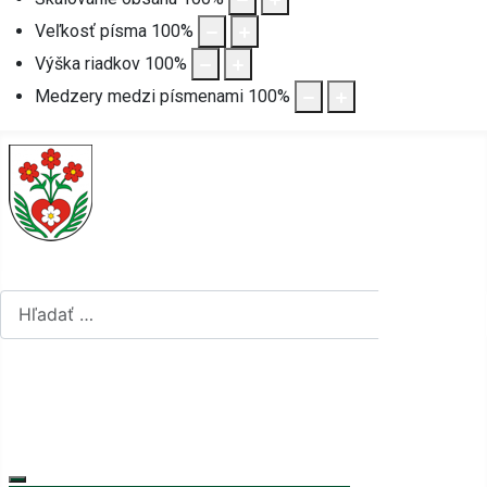
Veľkosť písma
100
%
Výška riadkov
100
%
Medzery medzi písmenami
100
%
Hľadať...
Hľadať...
Vyberte váš jazyk
mapa stránok
rss