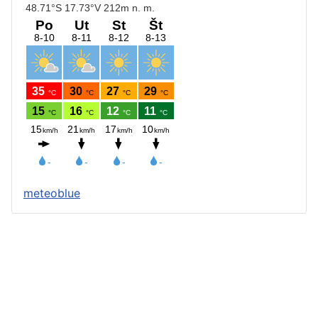
meteoblue
Štatút obce
Starosta obce
Obecný úrad
Obecné zastupiteľstvo
Zápisnice z OZ a komisií