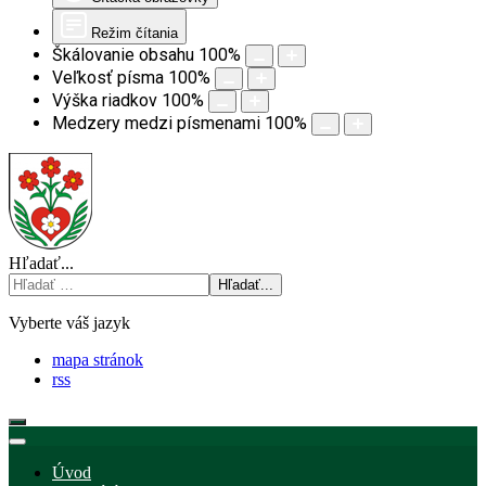
Režim čítania
Škálovanie obsahu
100
%
Veľkosť písma
100
%
Výška riadkov
100
%
Medzery medzi písmenami
100
%
Hľadať...
Hľadať...
Vyberte váš jazyk
mapa stránok
rss
Úvod