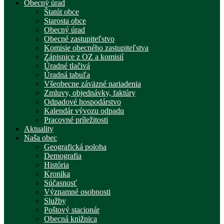
Obecný úrad
Štatút obce
Starosta obce
Obecný úrad
Obecné zastupiteľstvo
Komisie obecného zastupiteľstva
Zápisnice z OZ a komisií
Úradné tlačivá
Úradná tabuľa
Všeobecne záväzné nariadenia
Zmluvy, objednávky, faktúry
Odpadové hospodárstvo
Kalendár vývozu odpadu
Pracovné príležitosti
Aktuality
Naša obec
Geografická poloha
Demografia
História
Kronika
Súčasnosť
Významné osobnosti
Služby
Poštový stacionár
Obecná knižnica