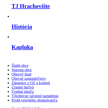
TJ Hrachovište
História
Kaplnka
Štatút obce
Starosta obce
Obecný úrad
Obecné zastupiteľstvo
Zápisnice z OZ a komisií
Úradné tlačivá
Úradná tabuľa
Všeobecne záväzné nariadenia
Profil verejného obstarávateľa