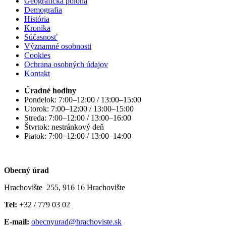
Geografická poloha
Demografia
História
Kronika
Súčasnosť
Významné osobnosti
Cookies
Ochrana osobných údajov
Kontakt
Úradné hodiny
Pondelok: 7:00–12:00 / 13:00–15:00
Utorok: 7:00–12:00 / 13:00–15:00
Streda: 7:00–12:00 / 13:00–16:00
Štvrtok: nestránkový deň
Piatok: 7:00–12:00 / 13:00–14:00
Obecný úrad
Hrachovište 255, 916 16 Hrachovište
Tel:
+32 / 779 03 02
E-mail:
obecnyurad@hrachoviste.sk