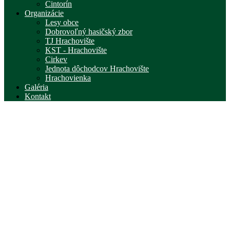
Cintorín
Organizácie
Lesy obce
Dobrovoľný hasičský zbor
TJ Hrachovište
KST - Hrachovište
Cirkev
Jednota dôchodcov Hrachovište
Hrachovienka
Galéria
Kontakt