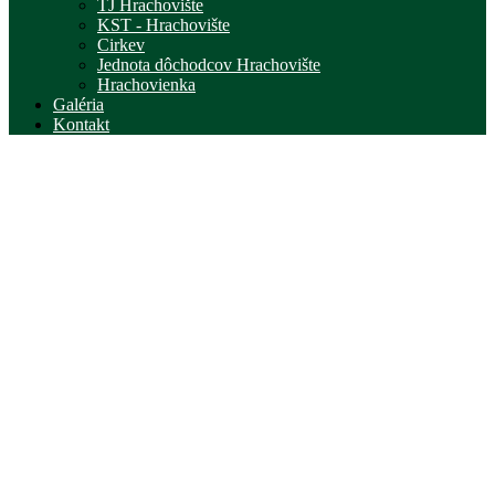
TJ Hrachovište
KST - Hrachovište
Cirkev
Jednota dôchodcov Hrachovište
Hrachovienka
Galéria
Kontakt