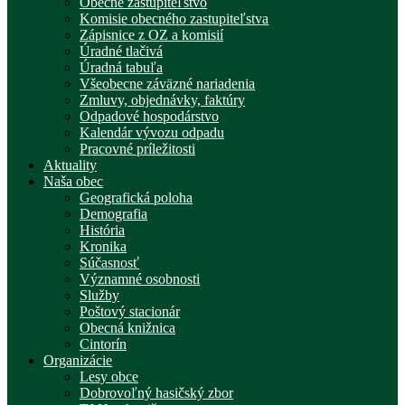
Obecné zastupiteľstvo
Komisie obecného zastupiteľstva
Zápisnice z OZ a komisií
Úradné tlačivá
Úradná tabuľa
Všeobecne záväzné nariadenia
Zmluvy, objednávky, faktúry
Odpadové hospodárstvo
Kalendár vývozu odpadu
Pracovné príležitosti
Aktuality
Naša obec
Geografická poloha
Demografia
História
Kronika
Súčasnosť
Významné osobnosti
Služby
Poštový stacionár
Obecná knižnica
Cintorín
Organizácie
Lesy obce
Dobrovoľný hasičský zbor