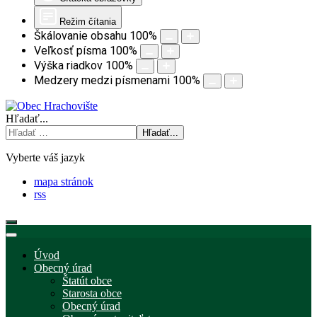
Režim čítania
Škálovanie obsahu
100
%
Veľkosť písma
100
%
Výška riadkov
100
%
Medzery medzi písmenami
100
%
Hľadať...
Hľadať...
Vyberte váš jazyk
mapa stránok
rss
Úvod
Obecný úrad
Štatút obce
Starosta obce
Obecný úrad