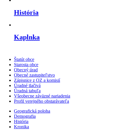
História
Kaplnka
Štatút obce
Starosta obce
Obecný úrad
Obecné zastupiteľstvo
Zápisnice z OZ a komisií
Úradné tlačivá
Úradná tabuľa
Všeobecne záväzné nariadenia
Profil verejného obstarávateľa
Geografická poloha
Demografia
História
Kronika