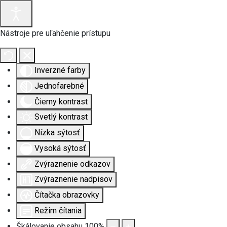
Nástroje pre uľahčenie prístupu
Inverzné farby
Jednofarebné
Čierny kontrast
Svetlý kontrast
Nízka sýtosť
Vysoká sýtosť
Zvýraznenie odkazov
Zvýraznenie nadpisov
Čítačka obrazovky
Režim čítania
Škálovanie obsahu
100
%