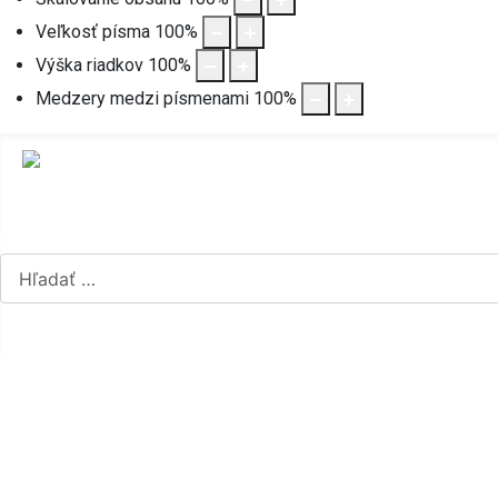
Veľkosť písma
100
%
Výška riadkov
100
%
Medzery medzi písmenami
100
%
Hľadať...
Vyberte váš jazyk
mapa stránok
rss