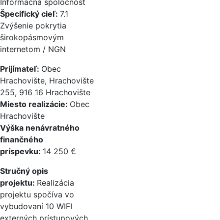
Informačná spoločnosť
Špecifický cieľ:
7.1
Zvýšenie pokrytia
širokopásmovým
internetom / NGN
Prijímateľ:
Obec
Hrachovište, Hrachovište
255, 916 16 Hrachovište
Miesto realizácie:
Obec
Hrachovište
Výška nenávratného
finančného
príspevku:
14 250 €
Stručný opis
projektu:
Realizácia
projektu spočíva vo
vybudovaní 10 WIFI
externých prístupových