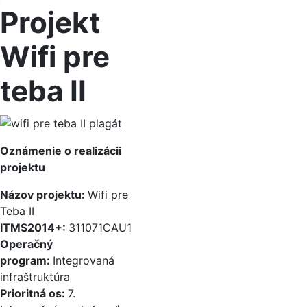
Projekt
Wifi pre
teba II
Oznámenie o realizácii
projektu
Názov projektu:
Wifi pre
Teba II
ITMS2014+:
311071CAU1
Operačný
program:
Integrovaná
infraštruktúra
Prioritná os:
7.