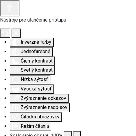
Nástroje pre uľahčenie prístupu
Inverzné farby
Jednofarebné
Čierny kontrast
Svetlý kontrast
Nízka sýtosť
Vysoká sýtosť
Zvýraznenie odkazov
Zvýraznenie nadpisov
Čítačka obrazovky
Režim čítania
Škálovanie obsahu
100
%