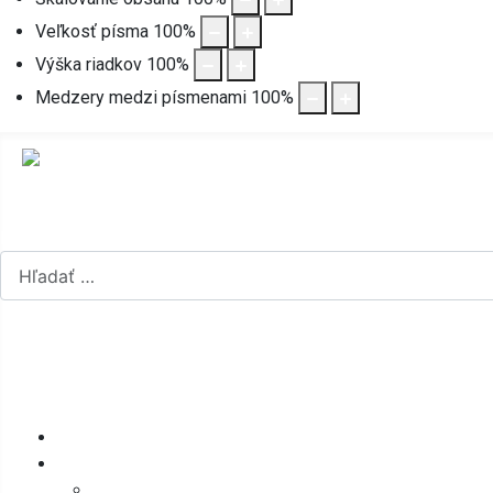
Veľkosť písma
100
%
Výška riadkov
100
%
Medzery medzi písmenami
100
%
Hľadať...
Vyberte váš jazyk
mapa stránok
rss
Úvod
Obecný úrad
Štatút obce