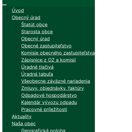
Úvod
Obecný úrad
Štatút obce
Starosta obce
Obecný úrad
Obecné zastupiteľstvo
Komisie obecného zastupiteľstva
Zápisnice z OZ a komisií
Úradné tlačivá
Úradná tabuľa
Všeobecne záväzné nariadenia
Zmluvy, objednávky, faktúry
Odpadové hospodárstvo
Kalendár vývozu odpadu
Pracovné príležitosti
Aktuality
Naša obec
Geografická poloha