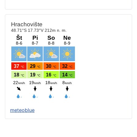
meteoblue
Štatút obce