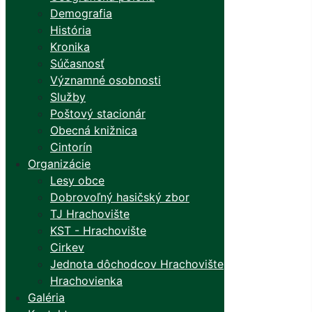
Demografia
História
Kronika
Súčasnosť
Významné osobnosti
Služby
Poštový stacionár
Obecná knižnica
Cintorín
Organizácie
Lesy obce
Dobrovoľný hasičský zbor
TJ Hrachovište
KST - Hrachovište
Cirkev
Jednota dôchodcov Hrachovište
Hrachovienka
Galéria