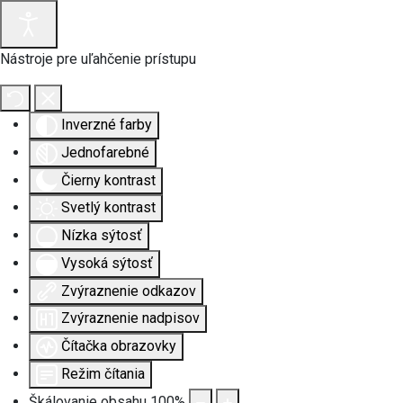
Nástroje pre uľahčenie prístupu
Inverzné farby
Jednofarebné
Čierny kontrast
Svetlý kontrast
Nízka sýtosť
Vysoká sýtosť
Zvýraznenie odkazov
Zvýraznenie nadpisov
Čítačka obrazovky
Režim čítania
Škálovanie obsahu
100
%