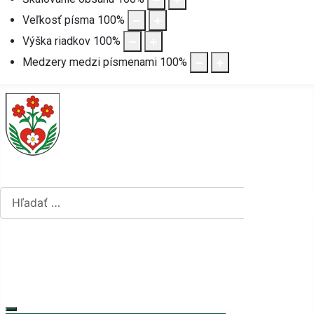
Veľkosť písma
100
%
Výška riadkov
100
%
Medzery medzi písmenami
100
%
Hľadať...
Hľadať...
Vyberte váš jazyk
mapa stránok
rss