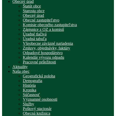
Obecný úrad
Štatút obce
Starosta obce
Obecný úrad
Obecné zastupiteľstvo
Komisie obecného zastupiteľstva
Zápisnice z OZ a komisií
Úradné tlačivá
Úradná tabuľa
Všeobecne záväzné nariadenia
Zmluvy, objednávky, faktúry
Odpadové hospodárstvo
Kalendár vývozu odpadu
Pracovné príležitosti
Aktuality
Naša obec
Geografická poloha
Demografia
História
Kronika
Súčasnosť
Významné osobnosti
Služby
Poštový stacionár
Obecná knižnica