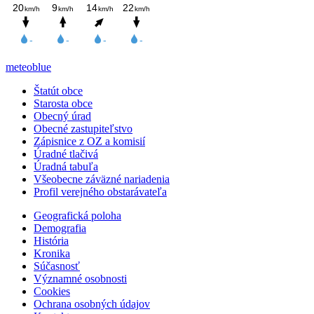
meteoblue
Štatút obce
Starosta obce
Obecný úrad
Obecné zastupiteľstvo
Zápisnice z OZ a komisií
Úradné tlačivá
Úradná tabuľa
Všeobecne záväzné nariadenia
Profil verejného obstarávateľa
Geografická poloha
Demografia
História
Kronika
Súčasnosť
Významné osobnosti
Cookies
Ochrana osobných údajov