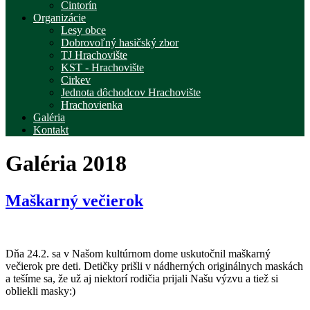
Cintorín
Organizácie
Lesy obce
Dobrovoľný hasičský zbor
TJ Hrachovište
KST - Hrachovište
Cirkev
Jednota dôchodcov Hrachovište
Hrachovienka
Galéria
Kontakt
Galéria 2018
Maškarný večierok
Dňa 24.2. sa v Našom kultúrnom dome uskutočnil maškarný
večierok pre deti. Detičky prišli v nádherných originálnych maskách
a tešíme sa, že už aj niektorí rodičia prijali Našu výzvu a tiež si
obliekli masky:)