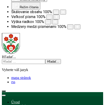
Režim čítania
Škálovanie obsahu
100
%
Veľkosť písma
100
%
Výška riadkov
100
%
Medzery medzi písmenami
100
%
Hľadať...
Hľadať...
Vyberte váš jazyk
mapa stránok
rss
Úvod