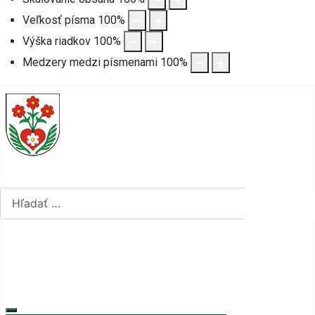
Veľkosť písma
100
%
Výška riadkov
100
%
Medzery medzi písmenami
100
%
Hľadať...
Hľadať...
Vyberte váš jazyk
mapa stránok
rss