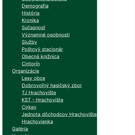
Demografia
História
Kronika
Súčasnosť
Významné osobnosti
Služby
Poštový stacionár
Obecná knižnica
Cintorín
Organizácie
Lesy obce
Dobrovoľný hasičský zbor
TJ Hrachovište
KST - Hrachovište
Cirkev
Jednota dôchodcov Hrachovište
Hrachovienka
Galéria