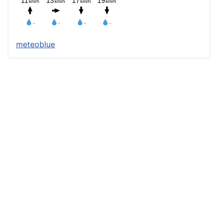
meteoblue
Štatút obce
Starosta obce
Obecný úrad
Obecné zastupiteľstvo
Zápisnice z OZ a komisií
Úradné tlačivá
Úradná tabuľa
Všeobecne záväzné nariadenia
Profil verejného obstarávateľa
Geografická poloha
Demografia
História