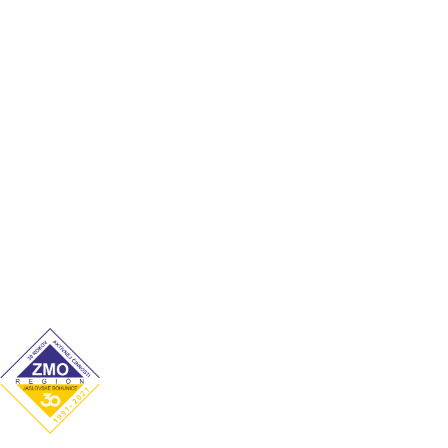
Kronika
Súčasnosť
Významné osobnosti
Cookies
Ochrana osobných údajov
Kontakt
Úradné hodiny
Pondelok: 7:00–12:00 / 13:00–15:00
Utorok: 7:00–12:00 / 13:00–15:00
Streda: 7:00–12:00 / 13:00–16:00
Štvrtok: nestránkový deň
Piatok: 7:00–12:00 / 13:00–14:00