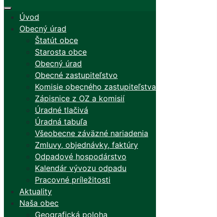
Úvod
Obecný úrad
Štatút obce
Starosta obce
Obecný úrad
Obecné zastupiteľstvo
Komisie obecného zastupiteľstva
Zápisnice z OZ a komisií
Úradné tlačivá
Úradná tabuľa
Všeobecne záväzné nariadenia
Zmluvy, objednávky, faktúry
Odpadové hospodárstvo
Kalendár vývozu odpadu
Pracovné príležitosti
Aktuality
Naša obec
Geografická poloha