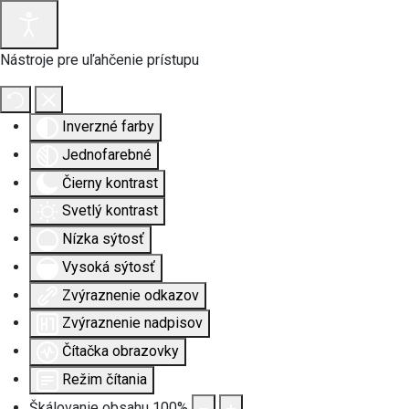
Nástroje pre uľahčenie prístupu
Inverzné farby
Jednofarebné
Čierny kontrast
Svetlý kontrast
Nízka sýtosť
Vysoká sýtosť
Zvýraznenie odkazov
Zvýraznenie nadpisov
Čítačka obrazovky
Režim čítania
Škálovanie obsahu
100
%