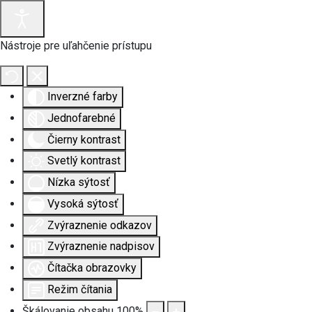
Nástroje pre uľahčenie prístupu
Inverzné farby
Jednofarebné
Čierny kontrast
Svetlý kontrast
Nízka sýtosť
Vysoká sýtosť
Zvýraznenie odkazov
Zvýraznenie nadpisov
Čítačka obrazovky
Režim čítania
Škálovanie obsahu
100
%