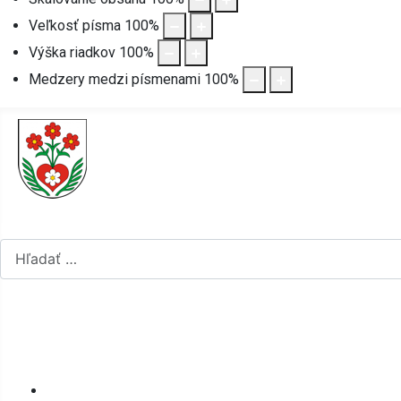
Veľkosť písma
100
%
Výška riadkov
100
%
Medzery medzi písmenami
100
%
Hľadať...
Vyberte váš jazyk
mapa stránok
rss
Úvod