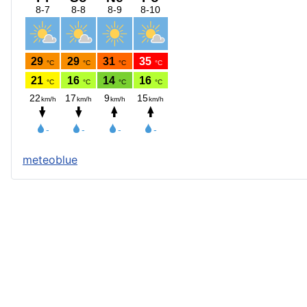
meteoblue
Štatút obce
Starosta obce
Obecný úrad
Obecné zastupiteľstvo
Zápisnice z OZ a komisií
Úradné tlačivá