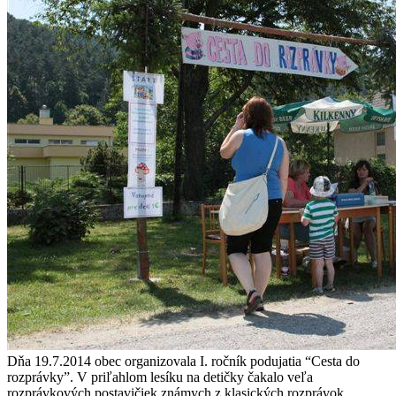
Dňa 19.7.2014 obec organizovala I. ročník podujatia “Cesta do
rozprávky”. V priľahlom lesíku na detičky čakalo veľa
rozprávkových postavičiek známych z klasických rozprávok.