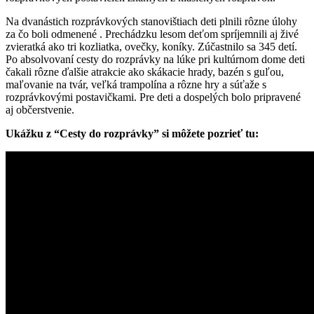
Na dvanástich rozprávkových stanovištiach deti plnili rôzne úlohy
za čo boli odmenené . Prechádzku lesom deťom spríjemnili aj živé
zvieratká ako tri kozliatka, ovečky, koníky. Zúčastnilo sa 345 detí.
Po absolvovaní cesty do rozprávky na lúke pri kultúrnom dome deti
čakali rôzne ďalšie atrakcie ako skákacie hrady, bazén s guľou,
maľovanie na tvár, veľká trampolína a rôzne hry a súťaže s
rozprávkovými postavičkami. Pre deti a dospelých bolo pripravené
aj občerstvenie.
Ukážku z “Cesty do rozprávky” si môžete pozrieť tu: