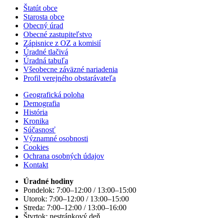
Štatút obce
Starosta obce
Obecný úrad
Obecné zastupiteľstvo
Zápisnice z OZ a komisií
Úradné tlačivá
Úradná tabuľa
Všeobecne záväzné nariadenia
Profil verejného obstarávateľa
Geografická poloha
Demografia
História
Kronika
Súčasnosť
Významné osobnosti
Cookies
Ochrana osobných údajov
Kontakt
Úradné hodiny
Pondelok: 7:00–12:00 / 13:00–15:00
Utorok: 7:00–12:00 / 13:00–15:00
Streda: 7:00–12:00 / 13:00–16:00
Štvrtok: nestránkový deň