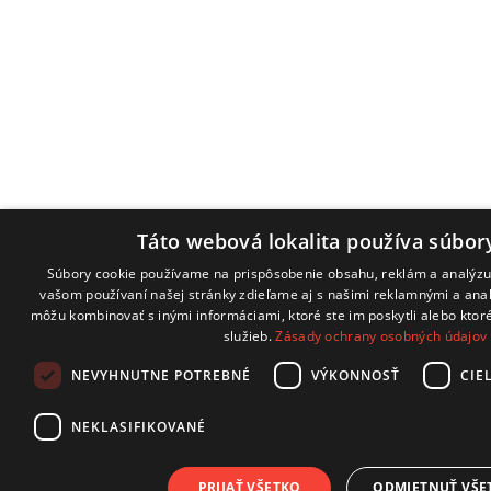
Táto webová lokalita používa súbor
Súbory cookie používame na prispôsobenie obsahu, reklám a analýzu 
vašom používaní našej stránky zdieľame aj s našimi reklamnými a analy
môžu kombinovať s inými informáciami, ktoré ste im poskytli alebo ktoré
služieb.
Zásady ochrany osobných údajov
NEVYHNUTNE POTREBNÉ
VÝKONNOSŤ
CIE
NEKLASIFIKOVANÉ
PRIJAŤ VŠETKO
ODMIETNUŤ VŠE