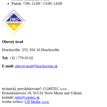
Piatok: 7:00–12:00 / 13:00–14:00
Obecný úrad
Hrachovište 255, 916 16 Hrachovište
Tel:
+32 / 779 03 02
E-mail:
obecnyurad@hrachoviste.sk
technický prevádzkovateľ: COMTEC s.r.o.
Hviezdoslavova 19, 915 01 Nové Mesto nad Váhom
kontakt:
info@comtec.sk
tvorba webov:
CB Media, s.r.o.