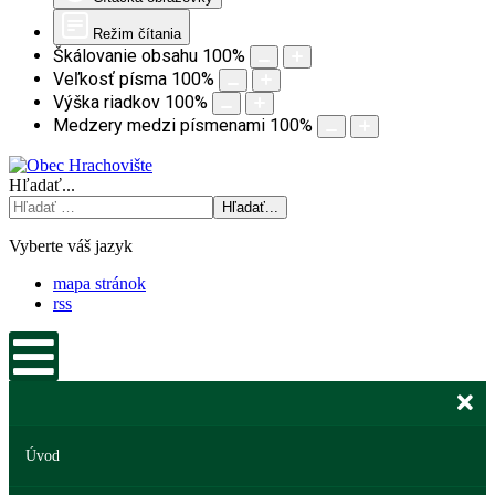
Režim čítania
Škálovanie obsahu
100
%
Veľkosť písma
100
%
Výška riadkov
100
%
Medzery medzi písmenami
100
%
Hľadať...
Hľadať...
Vyberte váš jazyk
mapa stránok
rss
Úvod