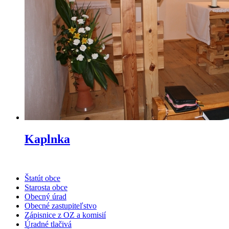
Kaplnka
Štatút obce
Starosta obce
Obecný úrad
Obecné zastupiteľstvo
Zápisnice z OZ a komisií
Úradné tlačivá