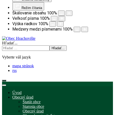
Režim čítania
Škálovanie obsahu
100
%
Veľkosť písma
100
%
Výška riadkov
100
%
Medzery medzi písmenami
100
%
Hľadať...
Hľadať...
Vyberte váš jazyk
mapa stránok
rss
Úvod
Obecný úrad
Štatút obce
Starosta obce
Obecný úrad