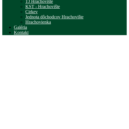
TJ Hrachovište
KST - Hrachovište
Cirkev
Jednota dôchodcov Hrachovište
Hrachovienka
Galéria
Kontakt