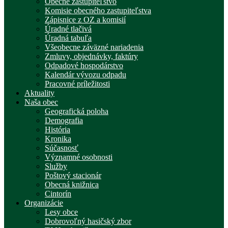
Obecné zastupiteľstvo
Komisie obecného zastupiteľstva
Zápisnice z OZ a komisií
Úradné tlačivá
Úradná tabuľa
Všeobecne záväzné nariadenia
Zmluvy, objednávky, faktúry
Odpadové hospodárstvo
Kalendár vývozu odpadu
Pracovné príležitosti
Aktuality
Naša obec
Geografická poloha
Demografia
História
Kronika
Súčasnosť
Významné osobnosti
Služby
Poštový stacionár
Obecná knižnica
Cintorín
Organizácie
Lesy obce
Dobrovoľný hasičský zbor