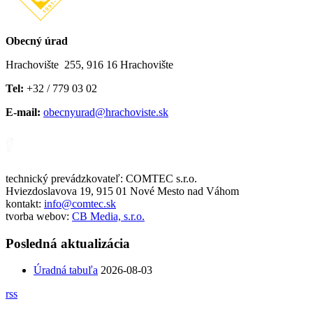
Obecný úrad
Hrachovište 255, 916 16 Hrachovište
Tel:
+32 / 779 03 02
E-mail:
obecnyurad@hrachoviste.sk
technický prevádzkovateľ: COMTEC s.r.o.
Hviezdoslavova 19, 915 01 Nové Mesto nad Váhom
kontakt:
info@comtec.sk
tvorba webov:
CB Media, s.r.o.
Posledná aktualizácia
Úradná tabuľa
2026-08-03
rss