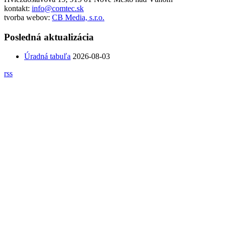
kontakt:
info@comtec.sk
tvorba webov:
CB Media, s.r.o.
Posledná aktualizácia
Úradná tabuľa
2026-08-03
rss