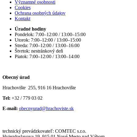
Významné osobnosti
Cookies
Ochrana osobných údajov
Kontakt
Úradné hodiny
Pondelok: 7:00–12:00 / 13:00–15:00
Utorok: 7:00–12:00 / 13:00–15:00
Streda: 7:00–12:00 / 13:00–16:00
Štvrtok: nestránkový deň
Piatok: 7:00–12:00 / 13:00–14:00
Obecný úrad
Hrachovište 255, 916 16 Hrachovište
Tel:
+32 / 779 03 02
E-mail:
obecnyurad@hrachoviste.sk
technický prevádzkovateľ: COMTEC s.r.o.
Hviezdoslavova 19, 915 01 Nové Mesto nad Váhom