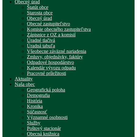
Obecný úrad
Štatút obce
Starosta obce
Obecný úrad
Obecné zastupiteľstvo
Komisie obecného zastupiteľstva
Zápisnice z OZ a komisií
Úradné tlačivá
Úradná tabuľa
Všeobecne záväzné nariadenia
Zmluvy, objednávky, faktúry
Odpadové hospodárstvo
Kalendár vývozu odpadu
Pracovné príležitosti
Aktuality
Naša obec
Geografická poloha
Demografia
História
Kronika
Súčasnosť
Významné osobnosti
Služby
Poštový stacionár
Obecná knižnica