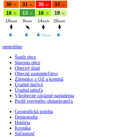
meteoblue
Štatút obce
Starosta obce
Obecný úrad
Obecné zastupiteľstvo
Zápisnice z OZ a komisií
Úradné tlačivá
Úradná tabuľa
Všeobecne záväzné nariadenia
Profil verejného obstarávateľa
Geografická poloha
Demografia
História
Kronika
Súčasnosť