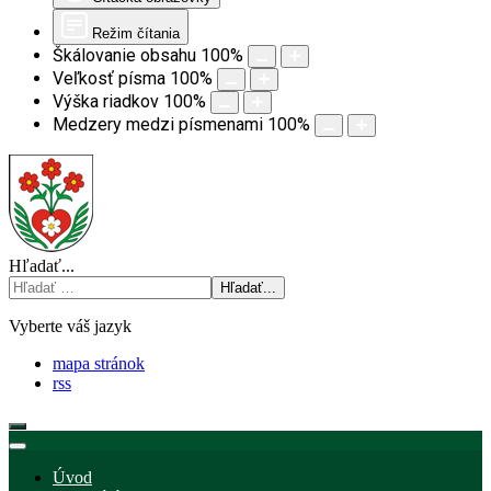
Režim čítania
Škálovanie obsahu
100
%
Veľkosť písma
100
%
Výška riadkov
100
%
Medzery medzi písmenami
100
%
Hľadať...
Hľadať...
Vyberte váš jazyk
mapa stránok
rss
Úvod