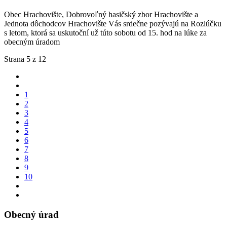
Obec Hrachovište, Dobrovoľný hasičský zbor Hrachovište a
Jednota dôchodcov Hrachovište Vás srdečne pozývajú na Rozlúčku
s letom, ktorá sa uskutoční už túto sobotu od 15. hod na lúke za
obecným úradom
Strana 5 z 12
1
2
3
4
5
6
7
8
9
10
Obecný úrad