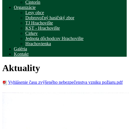
Cintorín
Organizácie
Lesy obce
Dobrovoľný hasičský zbor
TJ Hrachovište
KST - Hrachovište
Cirkev
Jednota dôchodcov Hrachovište
Hrachovienka
Galéria
Kontakt
Aktuality
Vyhlásenie času zvýšeného nebezpečenstva vzniku požiaru.pdf