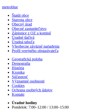
meteoblue
Štatút obce
Starosta obce
Obecný úrad
Obecné zastupiteľstvo
Zápisnice z OZ a komisií
Úradné tlačivá
Úradná tabuľa
Všeobecne záväzné nariadenia
Profil verejného obstarávateľa
Geografická poloha
Demografia
História
Kronika
Súčasnosť
Významné osobnosti
Cookies
Ochrana osobných údajov
Kontakt
Úradné hodiny
Pondelok: 7:00–12:00 / 13:00–15:00