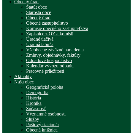
Obecný úrad
Štatút obce
Starosta obce
Obecný úrad
Obecné zastupiteľstvo
Komisie obecného zastupiteľstva
Zápisnice z OZ a komisií
Úradné tlačivá
Úradná tabuľa
Všeobecne záväzné nariadenia
Zmluvy, objednávky, faktúry
Odpadové hospodárstvo
Kalendár vývozu odpadu
Pracovné príležitosti
Aktuality
Naša obec
Geografická poloha
Demografia
História
Kronika
Súčasnosť
Významné osobnosti
Služby
Poštový stacionár
Obecná knižnica