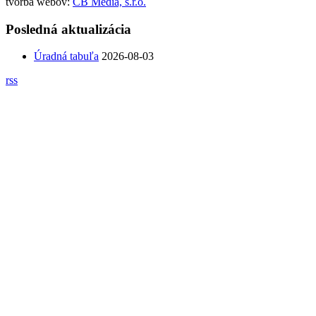
tvorba webov:
CB Media, s.r.o.
Posledná aktualizácia
Úradná tabuľa
2026-08-03
rss