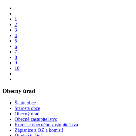
1
2
3
4
5
6
7
8
9
10
Obecný úrad
Štatút obce
Starosta obce
Obecný úrad
Obecné zastupiteľstvo
Komisie obecného zastupiteľstva
Zápisnice z OZ a komisií
Úradné tlačivá