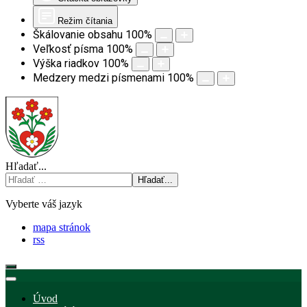
Režim čítania
Škálovanie obsahu
100
%
Veľkosť písma
100
%
Výška riadkov
100
%
Medzery medzi písmenami
100
%
Hľadať...
Hľadať...
Vyberte váš jazyk
mapa stránok
rss
Úvod