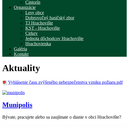
Cintorín
Organizácie
Lesy obce
Dobrovoľný hasičský zbor
TJ Hrachovište
KST - Hrachovište
Cirkev
Jednota dôchodcov Hrachovište
Hrachovienka
Galéria
Kontakt
Aktuality
Vyhlásenie času zvýšeného nebezpečenstva vzniku požiaru.pdf
Munipolis
Bývate, pracujete alebo sa zaujímate o dianie v obci Hrachovište?