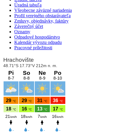
Úradná tabuľa
Všeobecne záväzné nariadenia
Profil verejného obstarávateľa
Zmluvy, objednávky, faktúry
Záverečný účet
Oznamy
Odpadové hospodárstvo
Kalendár vývozu odpadu
Pracovné príležitosti