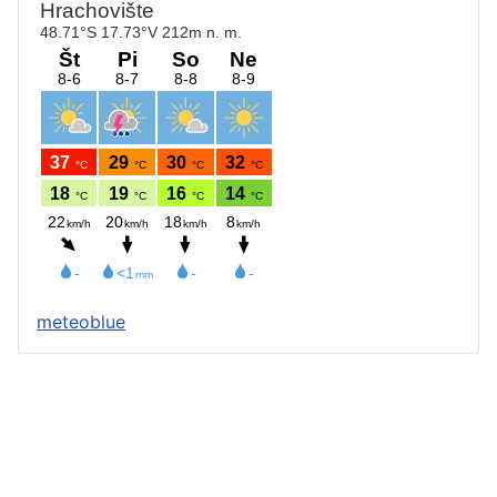
meteoblue
Štatút obce
Starosta obce
Obecný úrad
Obecné zastupiteľstvo