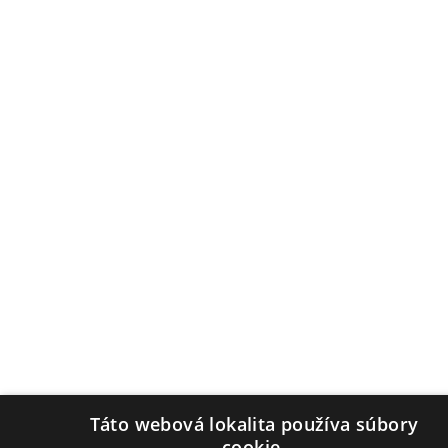
Posledná aktualizácia
Úradná tabuľa
2026-08-03
Táto webová lokalita používa súbory
cookie.