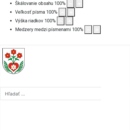
Škálovanie obsahu
100
%
Veľkosť písma
100
%
Výška riadkov
100
%
Medzery medzi písmenami
100
%
Hľadať...
Hľadať...
Vyberte váš jazyk
mapa stránok
rss