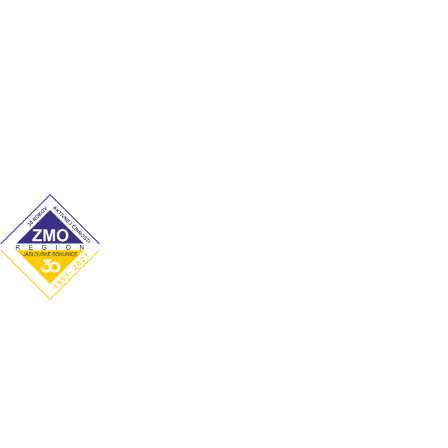
Kontakt
Úradné hodiny
Pondelok: 7:00–12:00 / 13:00–15:00
Utorok: 7:00–12:00 / 13:00–15:00
Streda: 7:00–12:00 / 13:00–16:00
Štvrtok: nestránkový deň
Piatok: 7:00–12:00 / 13:00–14:00
Obecný úrad
Hrachovište 255, 916 16 Hrachovište
Tel:
+32 / 779 03 02