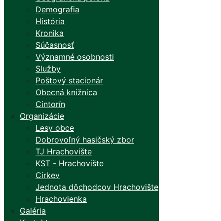
Demografia
História
Kronika
Súčasnosť
Významné osobnosti
Služby
Poštový stacionár
Obecná knižnica
Cintorín
Organizácie
Lesy obce
Dobrovoľný hasičský zbor
TJ Hrachovište
KST - Hrachovište
Cirkev
Jednota dôchodcov Hrachovište
Hrachovienka
Galéria