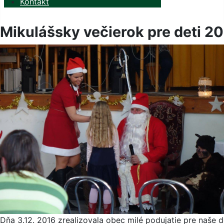
Kontakt
Mikulášsky večierok pre deti 2
Dňa 3.12. 2016 zrealizovala obec milé podujatie pre naše d