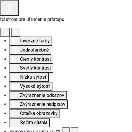
Nástroje pre uľahčenie prístupu
Inverzné farby
Jednofarebné
Čierny kontrast
Svetlý kontrast
Nízka sýtosť
Vysoká sýtosť
Zvýraznenie odkazov
Zvýraznenie nadpisov
Čítačka obrazovky
Režim čítania
Škálovanie obsahu
100
%