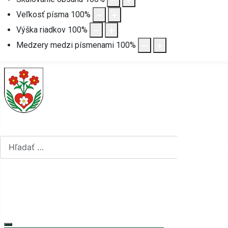
Veľkosť písma
100
%
Výška riadkov
100
%
Medzery medzi písmenami
100
%
Hľadať...
Hľadať...
Vyberte váš jazyk
mapa stránok
rss