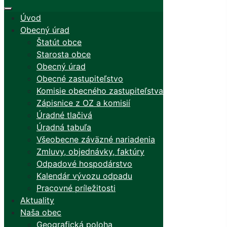
Úvod
Obecný úrad
Štatút obce
Starosta obce
Obecný úrad
Obecné zastupiteľstvo
Komisie obecného zastupiteľstva
Zápisnice z OZ a komisií
Úradné tlačivá
Úradná tabuľa
Všeobecne záväzné nariadenia
Zmluvy, objednávky, faktúry
Odpadové hospodárstvo
Kalendár vývozu odpadu
Pracovné príležitosti
Aktuality
Naša obec
Geografická poloha