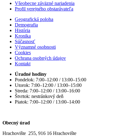
Všeobecne záväzné nariadenia
Profil verejného obstarávateľa
Geografická poloha
Demografia
História
Kronika
Súčasnosť
Významné osobnosti
Cookies
Ochrana osobných údajov
Kontakt
Úradné hodiny
Pondelok: 7:00–12:00 / 13:00–15:00
Utorok: 7:00–12:00 / 13:00–15:00
Streda: 7:00–12:00 / 13:00–16:00
Štvrtok: nestránkový deň
Piatok: 7:00–12:00 / 13:00–14:00
Obecný úrad
Hrachovište 255, 916 16 Hrachovište