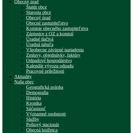
Obecný úrad
Štatút obce
Starosta obce
Obecný úrad
Obecné zastupiteľstvo
Komisie obecného zastupiteľstva
Zápisnice z OZ a komisií
Úradné tlačivá
Úradná tabuľa
Všeobecne záväzné nariadenia
Zmluvy, objednávky, faktúry
Odpadové hospodárstvo
Kalendár vývozu odpadu
Pracovné príležitosti
Aktuality
Naša obec
Geografická poloha
Demografia
História
Kronika
Súčasnosť
Významné osobnosti
Služby
Poštový stacionár
Obecná knižnica