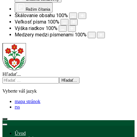
Režim čítania
Škálovanie obsahu
100
%
Veľkosť písma
100
%
Výška riadkov
100
%
Medzery medzi písmenami
100
%
Hľadať...
Hľadať...
Vyberte váš jazyk
mapa stránok
rss
Úvod