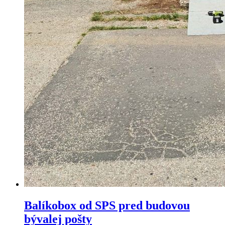
Balíkobox od SPS pred budovou
bývalej pošty