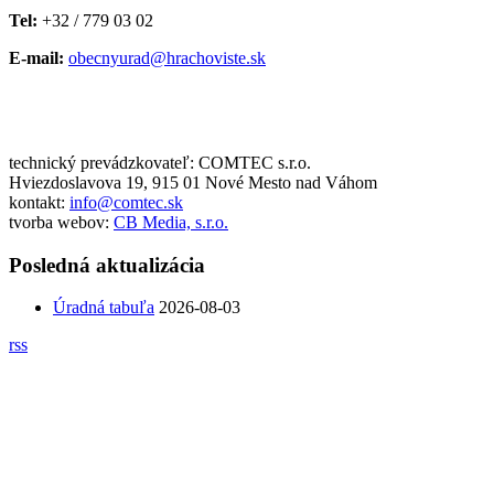
Tel:
+32 / 779 03 02
E-mail:
obecnyurad@hrachoviste.sk
technický prevádzkovateľ: COMTEC s.r.o.
Hviezdoslavova 19, 915 01 Nové Mesto nad Váhom
kontakt:
info@comtec.sk
tvorba webov:
CB Media, s.r.o.
Posledná aktualizácia
Úradná tabuľa
2026-08-03
rss