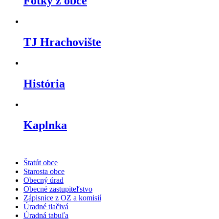
Fotky z obce
TJ Hrachovište
História
Kaplnka
Štatút obce
Starosta obce
Obecný úrad
Obecné zastupiteľstvo
Zápisnice z OZ a komisií
Úradné tlačivá
Úradná tabuľa