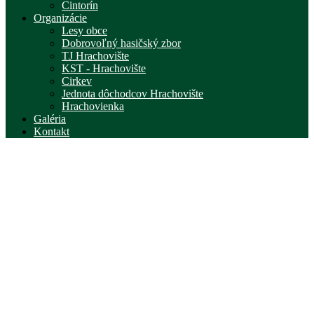
Cintorín
Organizácie
Lesy obce
Dobrovoľný hasičský zbor
TJ Hrachovište
KST - Hrachovište
Cirkev
Jednota dôchodcov Hrachovište
Hrachovienka
Galéria
Kontakt